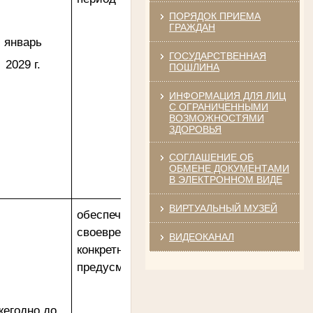
ПОРЯДОК ПРИЕМА
ГРАЖДАН
январь
ГОСУДАРСТВЕННАЯ
2029 г.
ПОШЛИНА
Ануприенко Иван Васильевич
Участник Великой Отечественной войны
Председатель Губкинского районного
ИНФОРМАЦИЯ ДЛЯ ЛИЦ
суда
в период с 1965 по 1984 гг.
С ОГРАНИЧЕННЫМИ
ВОЗМОЖНОСТЯМИ
ЗДОРОВЬЯ
СОГЛАШЕНИЕ ОБ
ОБМЕНЕ ДОКУМЕНТАМИ
В ЭЛЕКТРОННОМ ВИДЕ
ВИРТУАЛЬНЫЙ МУЗЕЙ
обеспечение контроля и
своевременного выполнения
Винник Евдокия Трофимовна
ВИДЕОКАНАЛ
Труженица тыла в годы
конкретных мероприятий,
Великой Отечественной войны
Экспедитор Белгородского областного
предусмотренных настоящим Планом
суда
в период с 1968 по 1981 гг.
жегодно до