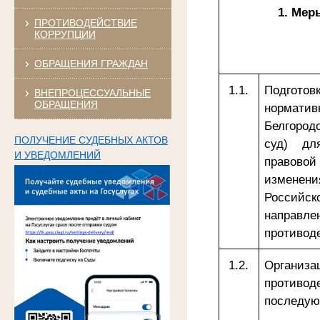
1. Мер
ПРОТИВОДЕЙСТВИЕ
КОРРУПЦИИ
ОБРАЩЕНИЯ ГРАЖДАН
1.1.
Подготов
ВНЕПРОЦЕССУАЛЬНЫЕ
ОБРАЩЕНИЯ
нормат
Белгородс
ПОЛУЧЕНИЕ СУДЕБНЫХ АКТОВ
суд) дл
И УВЕДОМЛЕНИЙ
правово
изменен
Росси
направле
противод
1.2.
Органи
противод
последую