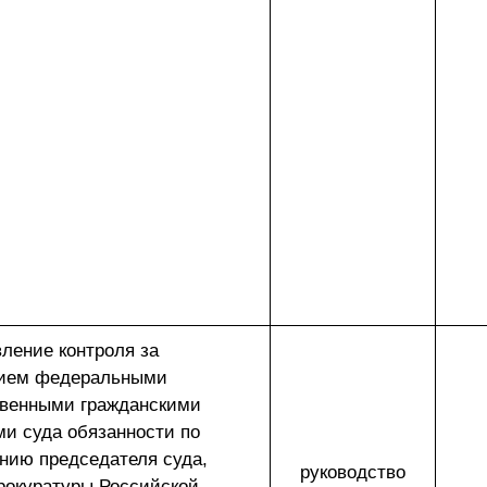
ление контроля за
ием федеральными
твенными гражданскими
и суда обязанности по
нию председателя суда,
руководство
прокуратуры Российской