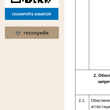
2. Обе
запре
2.1.
Обеспече
аттестац