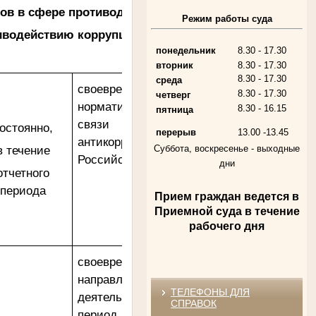
в в сфере противодействия коррупции в суде,
Алферьев Сергей Григорьевич
Режим работы суда
Участник Великой Отечественной войны
иводействию коррупции
Председатель Губкинского городского
народного суда
в период с 1954 по 1982 гг.
понедельник
8.30 - 17.30
вторник
8.30 - 17.30
8.30 - 17.30
среда
своевременная актуализация
8.30 - 17.30
четверг
нормативной правовой базы суда в
8.30 - 16.15
пятница
связи с изменениями в
остоянно,
перерыв
13.00 -13.45
антикоррупционном законодательстве
в течение
Суббота, воскресенье -
выходные
Российской Федерации
дни
отчетного
периода
Прием граждан ведется в
Андрющенкова Тамара Ивановна
Приемной суда в течение
Труженица тыла в годы
Великой Отечественной войны
рабочего дня
Судья Белгородского областного суда
в период с 1959 по 1974 гг.
своевременное определение основных
направлений антикоррупционной
ТЕЛЕФОНЫ ДЛЯ
деятельности суда на последующий
СПРАВОК
период