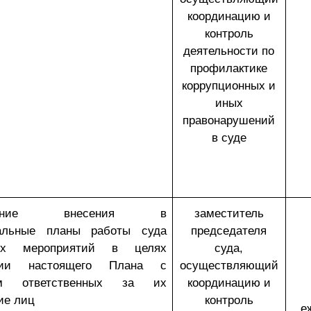
координацию и
контроль
деятельности по
профилактике
коррупционных и
иных
правонарушений
в суде
ечение внесения в
заместитель
тальные планы работы суда
председателя
ных мероприятий в целях
суда,
ции настоящего Плана с
осуществляющий
ем ответственных за их
координацию и
ие лиц
контроль
е