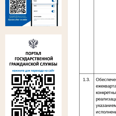
1.3.
Обесп
ежеквар
конкрет
реализа
указани
исполнен