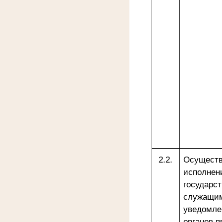
2.2.
Осуществ
исполнен
государс
служащим
уведомле
органов 