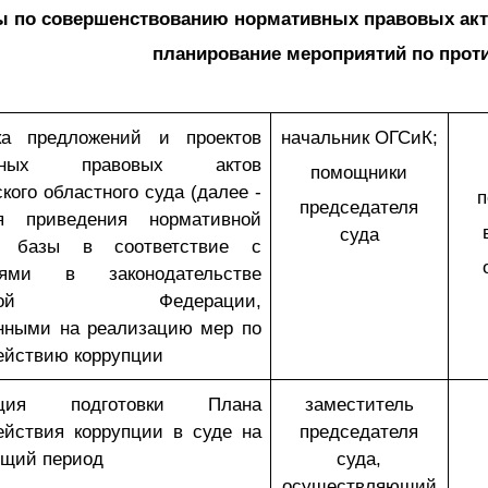
ы по совершенствованию нормативных правовых акто
планирование мероприятий по прот
ка предложений и проектов
начальник ОГСиК;
ивных правовых актов
помощники
кого областного суда (далее -
п
председателя
я приведения нормативной
суда
й базы в соответствие с
иями в законодательстве
йской Федерации,
нными на реализацию мер по
ействию коррупции
зация подготовки Плана
заместитель
ействия коррупции в суде на
председателя
щий период
суда,
осуществляющий