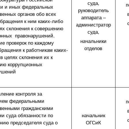
суда,
п
и и иных федеральных
руководитель
венных органов обо всех
аппарата –
обращения к ним каких-либо
администратор
лях склонения к совершению
суда,
онных правонарушений.
начальники
ие проверок по каждому
отделов
бращения к работникам каких-
в целях склонения их к
ию коррупционных
арушений
ление контроля за
ием федеральными
п
твенными гражданскими
и суда обязанности по
начальник
нию председателя суда о
ОГСиК