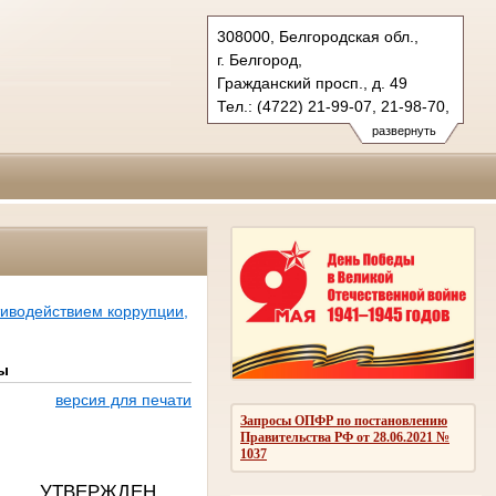
308000, Белгородская обл.,
г. Белгород,
Гражданский просп., д. 49
Тел.: (4722) 21-99-07, 21-98-70,
21-98-76
развернуть
oblsud.blg@sudrf.ru
тиводействием коррупции,
ды
версия для печати
Запросы ОПФР по постановлению
Правительства РФ от 28.06.2021 №
1037
УТВЕРЖДЕН