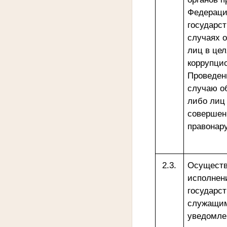
Федераци
государст
случаях 
лиц в це
коррупци
Проведен
случаю о
либо лиц 
совершен
правон
2.3.
Осуществ
исполнен
государс
служащим
уведомле