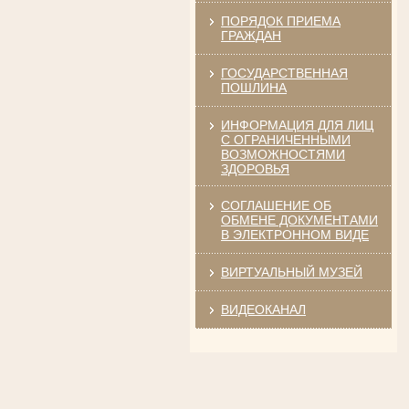
ПОРЯДОК ПРИЕМА
ГРАЖДАН
ГОСУДАРСТВЕННАЯ
ПОШЛИНА
Ануприенко Иван Васильевич
Участник Великой Отечественной войны
Председатель Губкинского районного
ИНФОРМАЦИЯ ДЛЯ ЛИЦ
суда
С ОГРАНИЧЕННЫМИ
в период с 1965 по 1984 гг.
ВОЗМОЖНОСТЯМИ
ЗДОРОВЬЯ
СОГЛАШЕНИЕ ОБ
ОБМЕНЕ ДОКУМЕНТАМИ
В ЭЛЕКТРОННОМ ВИДЕ
ВИРТУАЛЬНЫЙ МУЗЕЙ
ВИДЕОКАНАЛ
Винник Евдокия Трофимовна
Труженица тыла в годы
Великой Отечественной войны
Экспедитор Белгородского областного
суда
в период с 1968 по 1981 гг.