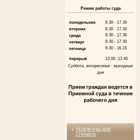
Режим работы суда
Алферьев Сергей Григорьевич
Участник Великой Отечественной войны
Председатель Губкинского городского
народного суда
понедельник
8.30 - 17.30
в период с 1954 по 1982 гг.
вторник
8.30 - 17.30
8.30 - 17.30
среда
8.30 - 17.30
четверг
8.30 - 16.15
пятница
перерыв
13.00 -13.45
Суббота, воскресенье -
выходные
дни
Прием граждан ведется в
Андрющенкова Тамара Ивановна
Приемной суда в течение
Труженица тыла в годы
Великой Отечественной войны
рабочего дня
Судья Белгородского областного суда
в период с 1959 по 1974 гг.
ТЕЛЕФОНЫ ДЛЯ
СПРАВОК