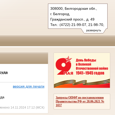
308000, Белгородская обл.,
г. Белгород,
Гражданский просп., д. 49
Тел.: (4722) 21-99-07, 21-98-70,
21-98-76
развернуть
oblsud.blg@sudrf.ru
суда
версия для печати
уда
Запросы ОПФР по постановлению
Правительства РФ от 28.06.2021 №
1037
менено 14.11.2024 17:12 (МСК)