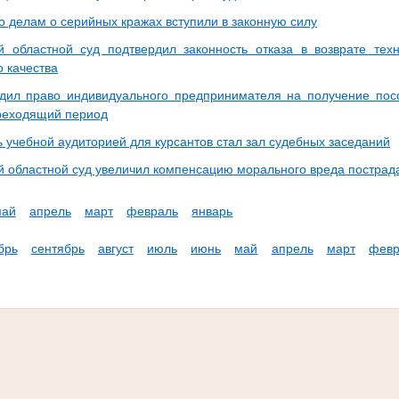
о делам о серийных кражах вступили в законную силу
й областной суд подтвердил законность отказа в возврате тех
 качества
дил право индивидуального предпринимателя на получение пос
реходящий период
ь учебной аудиторией для курсантов стал зал судебных заседаний
й областной суд увеличил компенсацию морального вреда пострад
май
апрель
март
февраль
январь
брь
сентябрь
август
июль
июнь
май
апрель
март
февр