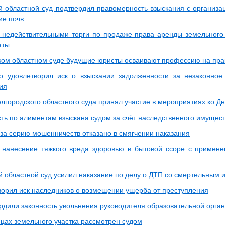
й областной суд подтвердил правомерность взыскания с организа
ие почв
 недействительными торги по продаже права аренды земельного 
аты
ком областном суде будущие юристы осваивают профессию на пра
о удовлетворил иск о взыскании задолженности за незаконное
ия
лгородского областного суда принял участие в мероприятиях ко Д
ть по алиментам взыскана судом за счёт наследственного имущес
за серию мошенничеств отказано в смягчении наказания
 нанесение тяжкого вреда здоровью в бытовой ссоре с примен
й областной суд усилил наказание по делу о ДТП со смертельным 
ворил иск наследников о возмещении ущерба от преступления
рдили законность увольнения руководителя образовательной орга
ицах земельного участка рассмотрен судом