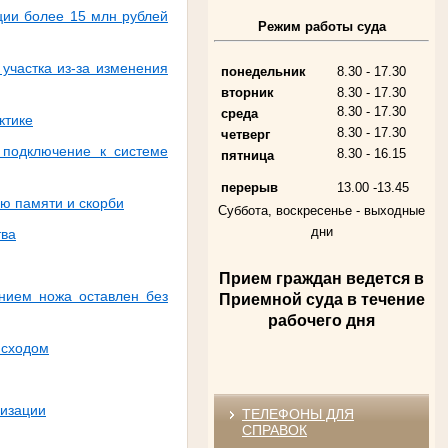
ции более 15 млн рублей
Режим работы суда
Алферьев Сергей Григорьевич
Участник Великой Отечественной войны
Председатель Губкинского городского
участка из‑за изменения
понедельник
8.30 - 17.30
народного суда
в период с 1954 по 1982 гг.
вторник
8.30 - 17.30
8.30 - 17.30
среда
ктике
8.30 - 17.30
четверг
 подключение к системе
8.30 - 16.15
пятница
перерыв
13.00 -13.45
ню памяти и скорби
Суббота, воскресенье -
выходные
дни
тва
Прием граждан ведется в
ением ножа оставлен без
Приемной суда в течение
Андрющенкова Тамара Ивановна
Труженица тыла в годы
рабочего дня
Великой Отечественной войны
Судья Белгородского областного суда
исходом
в период с 1959 по 1974 гг.
низации
ТЕЛЕФОНЫ ДЛЯ
СПРАВОК