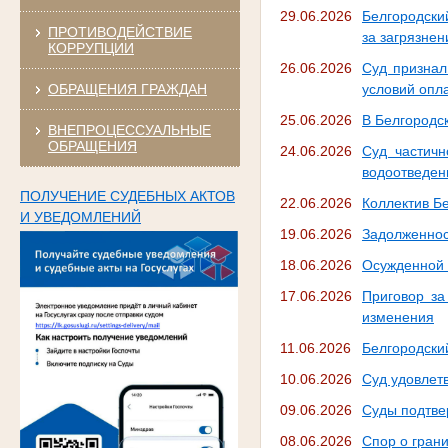
29.06.2026
Белгородски
ПРОТИВОДЕЙСТВИЕ
за загрязнен
КОРРУПЦИИ
26.06.2026
Суд признал
ОБРАЩЕНИЯ ГРАЖДАН
условий опл
25.06.2026
В Белгородс
ВНЕПРОЦЕССУАЛЬНЫЕ
ОБРАЩЕНИЯ
24.06.2026
Суд частичн
водоотведен
ПОЛУЧЕНИЕ СУДЕБНЫХ АКТОВ
22.06.2026
Коллектив Бе
И УВЕДОМЛЕНИЙ
19.06.2026
Задолженнос
18.06.2026
Осужденной 
17.06.2026
Приговор за
изменения
11.06.2026
Белгородски
10.06.2026
Суд удовлет
09.06.2026
Суды подтве
08.06.2026
Спор о гран