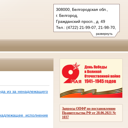
308000, Белгородская обл.,
г. Белгород,
Гражданский просп., д. 49
Тел.: (4722) 21-99-07, 21-98-70,
21-98-76
развернуть
oblsud.blg@sudrf.ru
еда из за ненадлежащего
Запросы ОПФР по постановлению
Правительства РФ от 28.06.2021 №
енадлежащее исполнение
1037