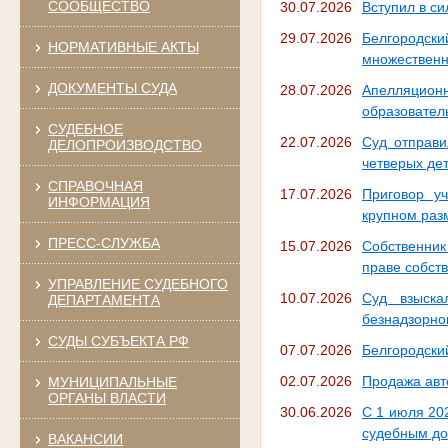
СООБЩЕСТВО
30.07.2026
Вступил в си
29.07.2026
Белгородски
НОРМАТИВНЫЕ АКТЫ
множественн
ДОКУМЕНТЫ СУДА
28.07.2026
Апелляцио
образовател
СУДЕБНОЕ
22.07.2026
Суд отправи
ДЕЛОПРОИЗВОДСТВО
четверых де
СПРАВОЧНАЯ
17.07.2026
Приговор уч
ИНФОРМАЦИЯ
крупном раз
ПРЕСС-СЛУЖБА
15.07.2026
Собственник
праве собст
УПРАВЛЕНИЕ СУДЕБНОГО
10.07.2026
Суд взыска
ДЕПАРТАМЕНТА
безнадзорно
СУДЫ СУБЪЕКТА РФ
07.07.2026
Белгородски
02.07.2026
Продажа авт
МУНИЦИПАЛЬНЫЕ
ОРГАНЫ ВЛАСТИ
30.06.2026
С 1 июля 20
судебным до
ВАКАНСИИ