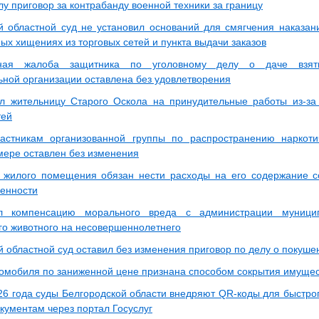
лу приговор за контрабанду военной техники за границу
й областной суд не установил оснований для смягчения наказан
ых хищениях из торговых сетей и пункта выдачи заказов
нная жалоба защитника по уголовному делу о даче взят
ьной организации оставлена без удовлетворения
л жительницу Старого Оскола на принудительные работы из-за
тей
астникам организованной группы по распространению наркоти
мере оставлен без изменения
 жилого помещения обязан нести расходы на его содержание с
венности
л компенсацию морального вреда с администрации муници
го животного на несовершеннолетнего
й областной суд оставил без изменения приговор по делу о покуш
омобиля по заниженной цене признана способом сокрытия имущес
26 года суды Белгородской области внедряют QR-коды для быстрог
кументам через портал Госуслуг