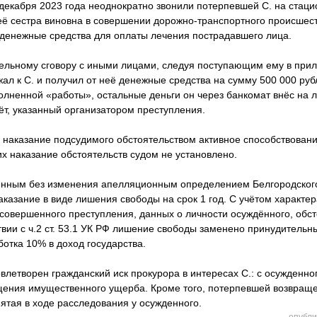
декабря 2023 года неоднократно звонили потерпевшей С. на стац
её сестра виновна в совершении дорожно-транспортного происшеств
денежные средства для оплаты лечения пострадавшего лица.
тельному сговору с иными лицами, следуя поступающим ему в при
ал к С. и получил от неё денежные средства на сумму 500 000 руб
олненной «работы», остальные деньги он через банкомат внёс на 
ёт, указанный организатором преступления.
наказание подсудимого обстоятельством активное способствован
х наказание обстоятельств судом не установлено.
енным без изменения апелляционным определением Белгородского
аказание в виде лишения свободы на срок 1 год. С учётом характер
совершенного преступления, данных о личности осуждённого, обс
ствии с ч.2 ст. 53.1 УК РФ лишение свободы заменено принудитель
ботка 10% в доход государства.
влетворен гражданский иск прокурора в интересах С.: с осужденног
ещения имущественного ущерба. Кроме того, потерпевшей возвращ
ятая в ходе расследования у осужденного.
опубли