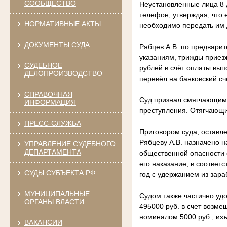
СООБЩЕСТВО
Неустановленные лица 8 
телефон, утверждая, что 
НОРМАТИВНЫЕ АКТЫ
необходимо передать им 
ДОКУМЕНТЫ СУДА
Рябцев А.В. по предвари
указаниям, трижды приезж
СУДЕБНОЕ
рублей в счёт оплаты вып
ДЕЛОПРОИЗВОДСТВО
перевёл на банковский сч
СПРАВОЧНАЯ
Суд признал смягчающим 
ИНФОРМАЦИЯ
преступления. Отягчающи
ПРЕСС-СЛУЖБА
Приговором суда, оставл
Рябцеву А.В. назначено н
УПРАВЛЕНИЕ СУДЕБНОГО
ДЕПАРТАМЕНТА
общественной опасности 
его наказание, в соответ
СУДЫ СУБЪЕКТА РФ
год с удержанием из зара
МУНИЦИПАЛЬНЫЕ
Судом также частично удо
ОРГАНЫ ВЛАСТИ
495000 руб. в счет возм
номиналом 5000 руб., изъ
ВАКАНСИИ