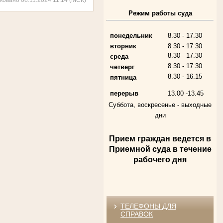
Режим работы суда
Алферьев Сергей Григорьевич
Участник Великой Отечественной войны
Председатель Губкинского городского
народного суда
понедельник
8.30 - 17.30
в период с 1954 по 1982 гг.
вторник
8.30 - 17.30
8.30 - 17.30
среда
8.30 - 17.30
четверг
8.30 - 16.15
пятница
перерыв
13.00 -13.45
Суббота, воскресенье -
выходные
дни
Прием граждан ведется в
Андрющенкова Тамара Ивановна
Приемной суда в течение
Труженица тыла в годы
Великой Отечественной войны
рабочего дня
Судья Белгородского областного суда
в период с 1959 по 1974 гг.
ТЕЛЕФОНЫ ДЛЯ
СПРАВОК