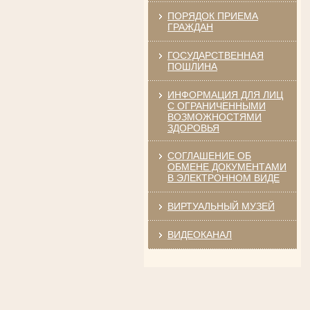
ПОРЯДОК ПРИЕМА
ГРАЖДАН
ГОСУДАРСТВЕННАЯ
ПОШЛИНА
Ануприенко Иван Васильевич
Участник Великой Отечественной войны
Председатель Губкинского районного
ИНФОРМАЦИЯ ДЛЯ ЛИЦ
суда
С ОГРАНИЧЕННЫМИ
в период с 1965 по 1984 гг.
ВОЗМОЖНОСТЯМИ
ЗДОРОВЬЯ
СОГЛАШЕНИЕ ОБ
ОБМЕНЕ ДОКУМЕНТАМИ
В ЭЛЕКТРОННОМ ВИДЕ
ВИРТУАЛЬНЫЙ МУЗЕЙ
ВИДЕОКАНАЛ
Винник Евдокия Трофимовна
Труженица тыла в годы
Великой Отечественной войны
Экспедитор Белгородского областного
суда
в период с 1968 по 1981 гг.