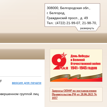
308000, Белгородская обл.,
г. Белгород,
Гражданский просп., д. 49
Тел.: (4722) 21-99-07, 21-98-70,
21-98-76
развернуть
oblsud.blg@sudrf.ru
у
версия для печати
Запросы ОПФР по постановлению
совершенном группой лиц
Правительства РФ от 28.06.2021 №
1037