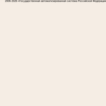
2006-2026
«Государственная автоматизированная система Российской Федераци
Жириков Владимир Иванович
Участник Великой Отечественной войны
Председатель Корочанского районного
суда
в период с 1957 по 1975 гг.
Заслуженный юрист РСФСР
Захаров Михаил Васильевич