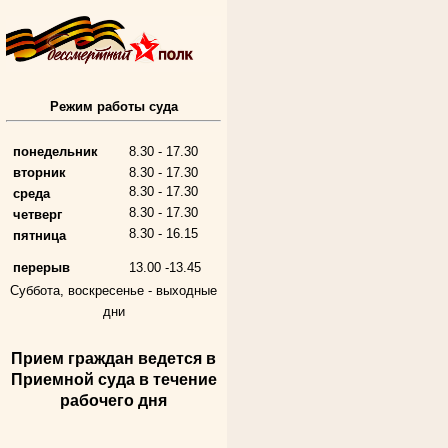
Алферьев Сергей Григорьевич
Режим работы суда
Участник Великой Отечественной войны
Председатель Губкинского городского
народного суда
в период с 1954 по 1982 гг.
понедельник
8.30 - 17.30
вторник
8.30 - 17.30
8.30 - 17.30
среда
8.30 - 17.30
четверг
8.30 - 16.15
пятница
перерыв
13.00 -13.45
Суббота, воскресенье -
выходные
дни
Прием граждан ведется в
Андрющенкова Тамара Ивановна
Труженица тыла в годы
Приемной суда в течение
Великой Отечественной войны
рабочего дня
Судья Белгородского областного суда
в период с 1959 по 1974 гг.