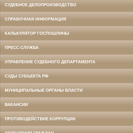
СУДЕБНОЕ ДЕЛОПРОИЗВОДСТВО
Данилов Василий Степанович
СПРАВОЧНАЯ ИНФОРМАЦИЯ
Участник Великой Отечественной войны
Председатель Белгородского
областного суда
в период с 1960 по 1973 гг.
КАЛЬКУЛЯТОР ГОСПОШЛИНЫ
ПРЕСС-СЛУЖБА
УПРАВЛЕНИЕ СУДЕБНОГО ДЕПАРТАМЕНТА
СУДЫ СУБЪЕКТА РФ
Ермоленко Фаина Семеновна
МУНИЦИПАЛЬНЫЕ ОРГАНЫ ВЛАСТИ
Труженица тыла в годы
Великой Отечественной войны
Главный бухгалтер Белгородского
областного суда
ВАКАНСИИ
в период с 1954 по 1977 гг.
ПРОТИВОДЕЙСТВИЕ КОРРУПЦИИ