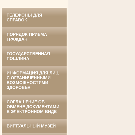
ТЕЛЕФОНЫ ДЛЯ
СПРАВОК
ПОРЯДОК ПРИЕМА
ГРАЖДАН
ГОСУДАРСТВЕННАЯ
Ануприенко Иван Васильевич
Участник Великой Отечественной войны
ПОШЛИНА
Председатель Губкинского районного
суда
в период с 1965 по 1984 гг.
ИНФОРМАЦИЯ ДЛЯ ЛИЦ
С ОГРАНИЧЕННЫМИ
ВОЗМОЖНОСТЯМИ
ЗДОРОВЬЯ
СОГЛАШЕНИЕ ОБ
ОБМЕНЕ ДОКУМЕНТАМИ
В ЭЛЕКТРОННОМ ВИДЕ
Винник Евдокия Трофимовна
ВИРТУАЛЬНЫЙ МУЗЕЙ
Труженица тыла в годы
Великой Отечественной войны
Экспедитор Белгородского областного