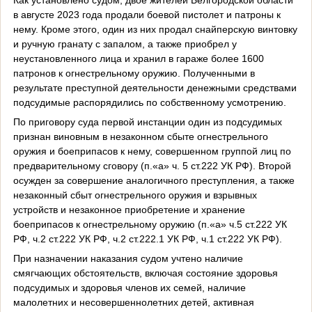
в августе 2023 года продали боевой пистолет и патроны к
нему. Кроме этого, один из них продал снайперскую винтовку
и ручную гранату с запалом, а также приобрел у
неустановленного лица и хранил в гараже более 1600
патронов к огнестрельному оружию. Полученными в
результате преступной деятельности денежными средствами
подсудимые распорядились по собственному усмотрению.
По приговору суда первой инстанции один из подсудимых
признан виновным в незаконном сбыте огнестрельного
оружия и боеприпасов к нему, совершенном группой лиц по
предварительному сговору (п.«а» ч. 5 ст.222 УК РФ). Второй
осужден за совершение аналогичного преступления, а также
незаконный сбыт огнестрельного оружия и взрывных
устройств и незаконное приобретение и хранение
боеприпасов к огнестрельному оружию (п.«а» ч.5 ст.222 УК
РФ, ч.2 ст.222 УК РФ, ч.2 ст.222.1 УК РФ, ч.1 ст.222 УК РФ).
При назначении наказания судом учтено наличие
смягчающих обстоятельств, включая состояние здоровья
подсудимых и здоровья членов их семей, наличие
малолетних и несовершеннолетних детей, активная