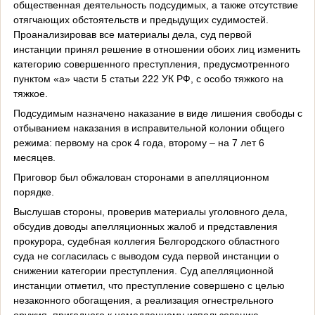
общественная деятельность подсудимых, а также отсутствие
отягчающих обстоятельств и предыдущих судимостей.
Проанализировав все материалы дела, суд первой
инстанции принял решение в отношении обоих лиц изменить
категорию совершенного преступления, предусмотренного
пунктом «а» части 5 статьи 222 УК РФ, с особо тяжкого на
тяжкое.
Подсудимым назначено наказание в виде лишения свободы с
отбыванием наказания в исправительной колонии общего
режима: первому на срок 4 года, второму ‒ на 7 лет 6
месяцев.
Приговор был обжалован сторонами в апелляционном
порядке.
Выслушав стороны, проверив материалы уголовного дела,
обсудив доводы апелляционных жалоб и представления
прокурора, судебная коллегия Белгородского областного
суда не согласилась с выводом суда первой инстанции о
снижении категории преступления. Суд апелляционной
инстанции отметил, что преступление совершено с целью
незаконного обогащения, а реализация огнестрельного
оружия, пригодного к немедленному использованию,