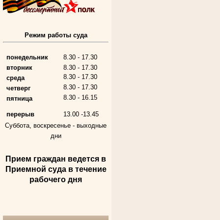
Режим работы суда
Алферьев Сергей Григорьевич
Участник Великой Отечественной войны
Председатель Губкинского городского
народного суда
понедельник
8.30 - 17.30
в период с 1954 по 1982 гг.
вторник
8.30 - 17.30
8.30 - 17.30
среда
8.30 - 17.30
четверг
8.30 - 16.15
пятница
перерыв
13.00 -13.45
Суббота, воскресенье -
выходные
дни
Прием граждан ведется в
Андрющенкова Тамара Ивановна
Приемной суда в течение
Труженица тыла в годы
Великой Отечественной войны
рабочего дня
Судья Белгородского областного суда
в период с 1959 по 1974 гг.