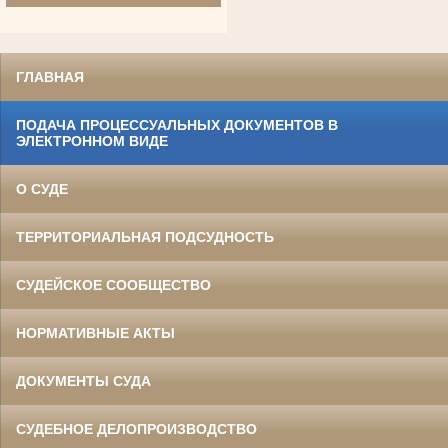
ГЛАВНАЯ
ПОДАЧА ПРОЦЕССУАЛЬНЫХ ДОКУМЕНТОВ В
ЭЛЕКТРОННОМ ВИДЕ
О СУДЕ
Гранкин Владимир Иосифович
Участник Великой Отечественной войны
Судья Белгородского областного суда
ТЕРРИТОРИАЛЬНАЯ ПОДСУДНОСТЬ
в период с 1969 по 1994 гг.
Заслуженный юрист РСФСР
СУДЕЙСКОЕ СООБЩЕСТВО
НОРМАТИВНЫЕ АКТЫ
ДОКУМЕНТЫ СУДА
СУДЕБНОЕ ДЕЛОПРОИЗВОДСТВО