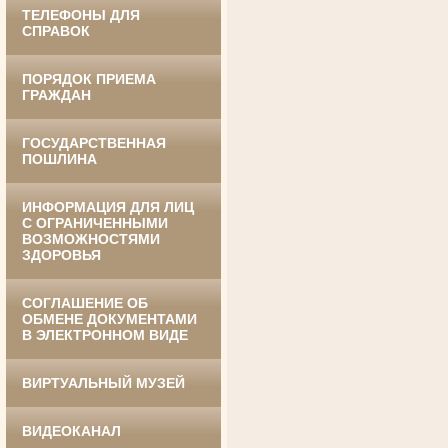
ТЕЛЕФОНЫ ДЛЯ
СПРАВОК
ПОРЯДОК ПРИЕМА
ГРАЖДАН
ГОСУДАРСТВЕННАЯ
Ануприенко Иван Васильевич
ПОШЛИНА
Участник Великой Отечественной войны
Председатель Губкинского районного
суда
в период с 1965 по 1984 гг.
ИНФОРМАЦИЯ ДЛЯ ЛИЦ
С ОГРАНИЧЕННЫМИ
ВОЗМОЖНОСТЯМИ
ЗДОРОВЬЯ
СОГЛАШЕНИЕ ОБ
ОБМЕНЕ ДОКУМЕНТАМИ
В ЭЛЕКТРОННОМ ВИДЕ
ВИРТУАЛЬНЫЙ МУЗЕЙ
Винник Евдокия Трофимовна
Труженица тыла в годы
Великой Отечественной войны
Экспедитор Белгородского областного
ВИДЕОКАНАЛ
суда
в период с 1968 по 1981 гг.