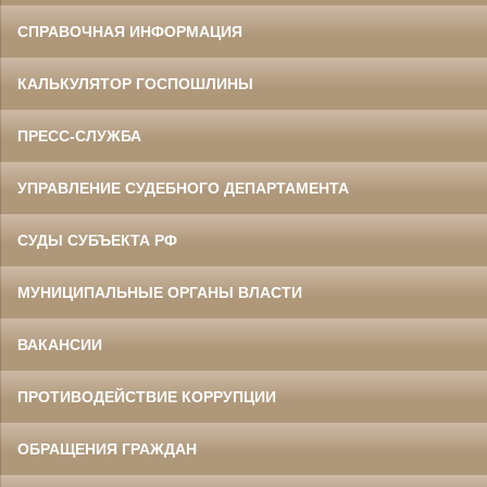
СПРАВОЧНАЯ ИНФОРМАЦИЯ
Данилов Василий Степанович
Участник Великой Отечественной войны
Председатель Белгородского
областного суда
КАЛЬКУЛЯТОР ГОСПОШЛИНЫ
в период с 1960 по 1973 гг.
ПРЕСС-СЛУЖБА
УПРАВЛЕНИЕ СУДЕБНОГО ДЕПАРТАМЕНТА
СУДЫ СУБЪЕКТА РФ
МУНИЦИПАЛЬНЫЕ ОРГАНЫ ВЛАСТИ
Ермоленко Фаина Семеновна
Труженица тыла в годы
Великой Отечественной войны
Главный бухгалтер Белгородского
ВАКАНСИИ
областного суда
в период с 1954 по 1977 гг.
ПРОТИВОДЕЙСТВИЕ КОРРУПЦИИ
ОБРАЩЕНИЯ ГРАЖДАН