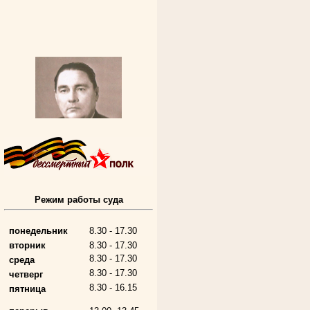
Режим работы суда
Алферьев Сергей Григорьевич
Участник Великой Отечественной войны
Председатель Губкинского городского
народного суда
понедельник
8.30 - 17.30
в период с 1954 по 1982 гг.
вторник
8.30 - 17.30
8.30 - 17.30
среда
8.30 - 17.30
четверг
8.30 - 16.15
пятница