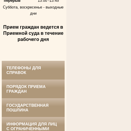
перерыв
13.00 -13.45
Суббота, воскресенье -
выходные
дни
Прием граждан ведется в
Андрющенкова Тамара Ивановна
Приемной суда в течение
Труженица тыла в годы
Великой Отечественной войны
рабочего дня
Судья Белгородского областного суда
в период с 1959 по 1974 гг.
ТЕЛЕФОНЫ ДЛЯ
СПРАВОК
ПОРЯДОК ПРИЕМА
ГРАЖДАН
ГОСУДАРСТВЕННАЯ
Ануприенко Иван Васильевич
ПОШЛИНА
Участник Великой Отечественной войны
Председатель Губкинского районного
суда
в период с 1965 по 1984 гг.
ИНФОРМАЦИЯ ДЛЯ ЛИЦ
С ОГРАНИЧЕННЫМИ