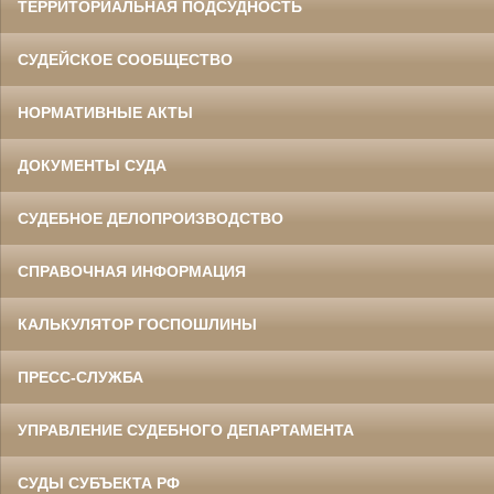
ТЕРРИТОРИАЛЬНАЯ ПОДСУДНОСТЬ
в период с 1969 по 1994 гг.
Заслуженный юрист РСФСР
СУДЕЙСКОЕ СООБЩЕСТВО
НОРМАТИВНЫЕ АКТЫ
ДОКУМЕНТЫ СУДА
СУДЕБНОЕ ДЕЛОПРОИЗВОДСТВО
СПРАВОЧНАЯ ИНФОРМАЦИЯ
Данилов Василий Степанович
Участник Великой Отечественной войны
Председатель Белгородского
областного суда
КАЛЬКУЛЯТОР ГОСПОШЛИНЫ
в период с 1960 по 1973 гг.
ПРЕСС-СЛУЖБА
УПРАВЛЕНИЕ СУДЕБНОГО ДЕПАРТАМЕНТА
СУДЫ СУБЪЕКТА РФ