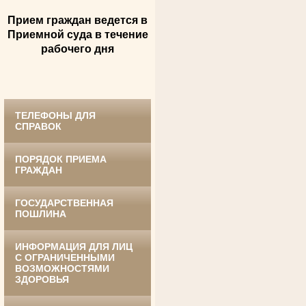
Прием граждан ведется в
Андрющенкова Тамара Ивановна
Приемной суда в течение
Труженица тыла в годы
Великой Отечественной войны
рабочего дня
Судья Белгородского областного суда
в период с 1959 по 1974 гг.
ТЕЛЕФОНЫ ДЛЯ
СПРАВОК
ПОРЯДОК ПРИЕМА
ГРАЖДАН
ГОСУДАРСТВЕННАЯ
Ануприенко Иван Васильевич
ПОШЛИНА
Участник Великой Отечественной войны
Председатель Губкинского районного
суда
в период с 1965 по 1984 гг.
ИНФОРМАЦИЯ ДЛЯ ЛИЦ
С ОГРАНИЧЕННЫМИ
ВОЗМОЖНОСТЯМИ
ЗДОРОВЬЯ