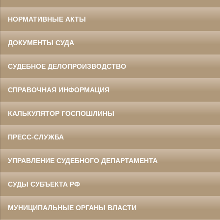
НОРМАТИВНЫЕ АКТЫ
ДОКУМЕНТЫ СУДА
СУДЕБНОЕ ДЕЛОПРОИЗВОДСТВО
СПРАВОЧНАЯ ИНФОРМАЦИЯ
Данилов Василий Степанович
Участник Великой Отечественной войны
Председатель Белгородского
областного суда
КАЛЬКУЛЯТОР ГОСПОШЛИНЫ
в период с 1960 по 1973 гг.
ПРЕСС-СЛУЖБА
УПРАВЛЕНИЕ СУДЕБНОГО ДЕПАРТАМЕНТА
СУДЫ СУБЪЕКТА РФ
МУНИЦИПАЛЬНЫЕ ОРГАНЫ ВЛАСТИ
Ермоленко Фаина Семеновна
Труженица тыла в годы