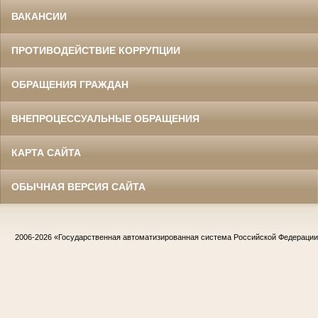
Великой Отечественной войны
Главный бухгалтер Белгородского
ВАКАНСИИ
областного суда
в период с 1954 по 1977 гг.
ПРОТИВОДЕЙСТВИЕ КОРРУПЦИИ
ОБРАЩЕНИЯ ГРАЖДАН
ВНЕПРОЦЕССУАЛЬНЫЕ ОБРАЩЕНИЯ
КАРТА САЙТА
ОБЫЧНАЯ ВЕРСИЯ САЙТА
Жилин Иван Назарович
Участник Великой Отечественной войны
Судья Белгородского областного суда
в период с 1967 по 1986 гг.
Заслуженный юрист РСФСР
2006-2026
«Государственная автоматизированная система Российской Федераци