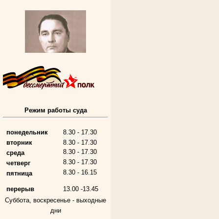
Режим работы суда
Алферьев Сергей Григорьевич
Участник Великой Отечественной войны
Председатель Губкинского городского
народного суда
понедельник
8.30 - 17.30
в период с 1954 по 1982 гг.
вторник
8.30 - 17.30
8.30 - 17.30
среда
8.30 - 17.30
четверг
8.30 - 16.15
пятница
перерыв
13.00 -13.45
Суббота, воскресенье -
выходные
дни