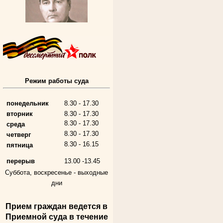
Режим работы суда
Алферьев Сергей Григорьевич
Участник Великой Отечественной войны
Председатель Губкинского городского
народного суда
понедельник
8.30 - 17.30
в период с 1954 по 1982 гг.
вторник
8.30 - 17.30
8.30 - 17.30
среда
8.30 - 17.30
четверг
8.30 - 16.15
пятница
перерыв
13.00 -13.45
Суббота, воскресенье -
выходные
дни
Прием граждан ведется в
Андрющенкова Тамара Ивановна
Приемной суда в течение
Труженица тыла в годы