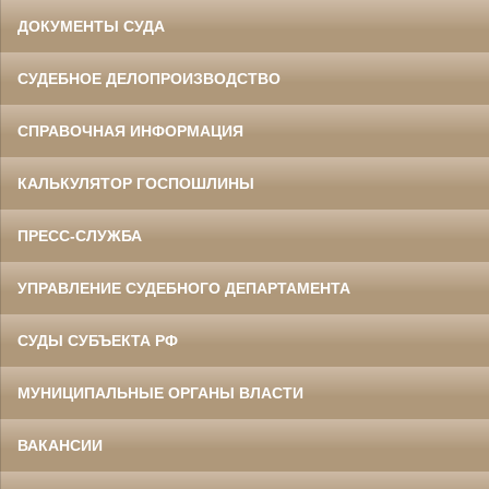
ДОКУМЕНТЫ СУДА
СУДЕБНОЕ ДЕЛОПРОИЗВОДСТВО
СПРАВОЧНАЯ ИНФОРМАЦИЯ
Данилов Василий Степанович
Участник Великой Отечественной войны
Председатель Белгородского
областного суда
КАЛЬКУЛЯТОР ГОСПОШЛИНЫ
в период с 1960 по 1973 гг.
ПРЕСС-СЛУЖБА
УПРАВЛЕНИЕ СУДЕБНОГО ДЕПАРТАМЕНТА
СУДЫ СУБЪЕКТА РФ
МУНИЦИПАЛЬНЫЕ ОРГАНЫ ВЛАСТИ
Ермоленко Фаина Семеновна
Труженица тыла в годы
Великой Отечественной войны
Главный бухгалтер Белгородского
ВАКАНСИИ
областного суда
в период с 1954 по 1977 гг.