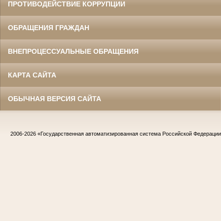
ПРОТИВОДЕЙСТВИЕ КОРРУПЦИИ
ОБРАЩЕНИЯ ГРАЖДАН
ВНЕПРОЦЕССУАЛЬНЫЕ ОБРАЩЕНИЯ
КАРТА САЙТА
ОБЫЧНАЯ ВЕРСИЯ САЙТА
Жилин Иван Назарович
Участник Великой Отечественной войны
Судья Белгородского областного суда
в период с 1967 по 1986 гг.
Заслуженный юрист РСФСР
2006-2026
«Государственная автоматизированная система Российской Федераци
Жириков Владимир Иванович
Участник Великой Отечественной войны