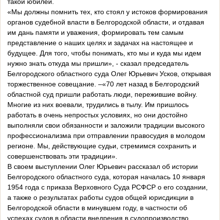
такой юбилей.
«Мы должны помнить тех, кто стоял у истоков формирования
органов судебной власти в Белгородской области, и отдавая
им дань памяти и уважения, формировать тем самым
представление о наших целях и задачах на настоящее и
будущее. Для того, чтобы понимать, кто мы и куда мы идем
нужно знать откуда мы пришли», - сказал председатель
Белгородского областного суда Олег Юрьевич Усков, открывая
торжественное совещание. –«70 лет назад в Белгородский
областной суд пришли работать люди, пережившие войну.
Многие из них воевали, трудились в тылу. Им пришлось
работать в очень непростых условиях, но они достойно
выполняли свои обязанности и заложили традиции высокого
профессионализма при отправлении правосудия в молодом
регионе. Мы, действующие судьи, стремимся сохранить и
совершенствовать эти традиции».
В своем выступлении Олег Юрьевич рассказал об истории
Белгородского областного суда, которая началась 10 января
1954 года с приказа Верховного Суда РСФСР о его создании,
а также о результатах работы судов общей юрисдикции в
Белгородской области в минувшем году, в частности об
успехах судов в области внедрения в судопроизводство