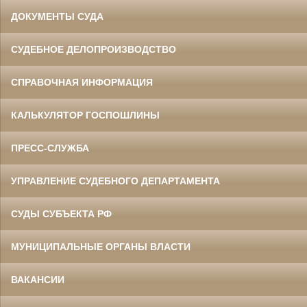
ДОКУМЕНТЫ СУДА
СУДЕБНОЕ ДЕЛОПРОИЗВОДСТВО
СПРАВОЧНАЯ ИНФОРМАЦИЯ
Данилов Василий Степанович
Участник Великой Отечественной войны
Председатель Белгородского
областного суда
КАЛЬКУЛЯТОР ГОСПОШЛИНЫ
в период с 1960 по 1973 гг.
ПРЕСС-СЛУЖБА
УПРАВЛЕНИЕ СУДЕБНОГО ДЕПАРТАМЕНТА
СУДЫ СУБЪЕКТА РФ
МУНИЦИПАЛЬНЫЕ ОРГАНЫ ВЛАСТИ
Ермоленко Фаина Семеновна
Труженица тыла в годы
Великой Отечественной войны
Главный бухгалтер Белгородского
ВАКАНСИИ
областного суда
в период с 1954 по 1977 гг.