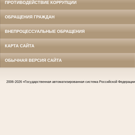
ПРОТИВОДЕЙСТВИЕ КОРРУПЦИИ
ОБРАЩЕНИЯ ГРАЖДАН
ВНЕПРОЦЕССУАЛЬНЫЕ ОБРАЩЕНИЯ
КАРТА САЙТА
ОБЫЧНАЯ ВЕРСИЯ САЙТА
Жилин Иван Назарович
Участник Великой Отечественной войны
Судья Белгородского областного суда
в период с 1967 по 1986 гг.
Заслуженный юрист РСФСР
2006-2026
«Государственная автоматизированная система Российской Федераци
Жириков Владимир Иванович
Участник Великой Отечественной войны