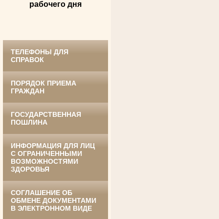
Великой Отечественной войны
рабочего дня
Судья Белгородского областного суда
в период с 1959 по 1974 гг.
ТЕЛЕФОНЫ ДЛЯ
СПРАВОК
ПОРЯДОК ПРИЕМА
ГРАЖДАН
ГОСУДАРСТВЕННАЯ
Ануприенко Иван Васильевич
ПОШЛИНА
Участник Великой Отечественной войны
Председатель Губкинского районного
суда
в период с 1965 по 1984 гг.
ИНФОРМАЦИЯ ДЛЯ ЛИЦ
С ОГРАНИЧЕННЫМИ
ВОЗМОЖНОСТЯМИ
ЗДОРОВЬЯ
СОГЛАШЕНИЕ ОБ
ОБМЕНЕ ДОКУМЕНТАМИ
В ЭЛЕКТРОННОМ ВИДЕ