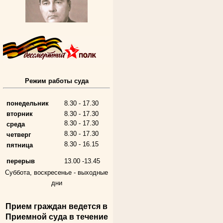
Режим работы суда
Алферьев Сергей Григорьевич
Участник Великой Отечественной войны
Председатель Губкинского городского
народного суда
понедельник
8.30 - 17.30
в период с 1954 по 1982 гг.
вторник
8.30 - 17.30
8.30 - 17.30
среда
8.30 - 17.30
четверг
8.30 - 16.15
пятница
перерыв
13.00 -13.45
Суббота, воскресенье -
выходные
дни
Прием граждан ведется в
Андрющенкова Тамара Ивановна
Приемной суда в течение
Труженица тыла в годы