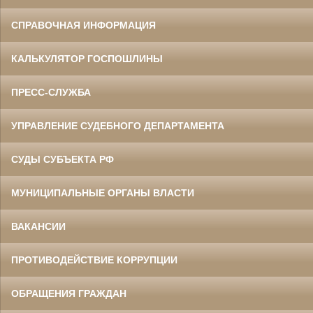
СПРАВОЧНАЯ ИНФОРМАЦИЯ
Данилов Василий Степанович
Участник Великой Отечественной войны
Председатель Белгородского
областного суда
КАЛЬКУЛЯТОР ГОСПОШЛИНЫ
в период с 1960 по 1973 гг.
ПРЕСС-СЛУЖБА
УПРАВЛЕНИЕ СУДЕБНОГО ДЕПАРТАМЕНТА
СУДЫ СУБЪЕКТА РФ
МУНИЦИПАЛЬНЫЕ ОРГАНЫ ВЛАСТИ
Ермоленко Фаина Семеновна
Труженица тыла в годы
Великой Отечественной войны
Главный бухгалтер Белгородского
ВАКАНСИИ
областного суда
в период с 1954 по 1977 гг.
ПРОТИВОДЕЙСТВИЕ КОРРУПЦИИ
ОБРАЩЕНИЯ ГРАЖДАН