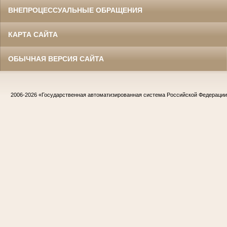
ВНЕПРОЦЕССУАЛЬНЫЕ ОБРАЩЕНИЯ
КАРТА САЙТА
ОБЫЧНАЯ ВЕРСИЯ САЙТА
Жилин Иван Назарович
Участник Великой Отечественной войны
Судья Белгородского областного суда
в период с 1967 по 1986 гг.
Заслуженный юрист РСФСР
2006-2026
«Государственная автоматизированная система Российской Федераци
Жириков Владимир Иванович
Участник Великой Отечественной войны
Председатель Корочанского районного
суда
в период с 1957 по 1975 гг.
Заслуженный юрист РСФСР