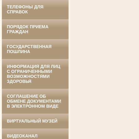
ТЕЛЕФОНЫ ДЛЯ
СПРАВОК
ПОРЯДОК ПРИЕМА
ГРАЖДАН
ГОСУДАРСТВЕННАЯ
Ануприенко Иван Васильевич
ПОШЛИНА
Участник Великой Отечественной войны
Председатель Губкинского районного
суда
в период с 1965 по 1984 гг.
ИНФОРМАЦИЯ ДЛЯ ЛИЦ
С ОГРАНИЧЕННЫМИ
ВОЗМОЖНОСТЯМИ
ЗДОРОВЬЯ
СОГЛАШЕНИЕ ОБ
ОБМЕНЕ ДОКУМЕНТАМИ
В ЭЛЕКТРОННОМ ВИДЕ
ВИРТУАЛЬНЫЙ МУЗЕЙ
Винник Евдокия Трофимовна
Труженица тыла в годы
Великой Отечественной войны
Экспедитор Белгородского областного
ВИДЕОКАНАЛ
суда
в период с 1968 по 1981 гг.