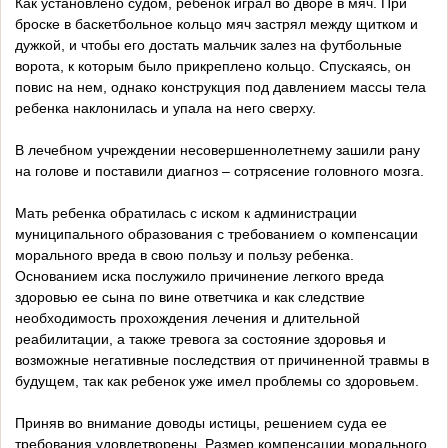
Как установлено судом, ребенок играл во дворе в мяч. При
броске в баскетбольное кольцо мяч застрял между щитком и
дужкой, и чтобы его достать мальчик залез на футбольные
ворота, к которым было прикреплено кольцо. Спускаясь, он
повис на нем, однако конструкция под давлением массы тела
ребенка наклонилась и упала на него сверху.
В лечебном учреждении несовершеннолетнему зашили рану
на голове и поставили диагноз – сотрясение головного мозга.
Мать ребенка обратилась с иском к администрации
муниципального образования с требованием о компенсации
морального вреда в свою пользу и пользу ребенка.
Основанием иска послужило причинение легкого вреда
здоровью ее сына по вине ответчика и как следствие
необходимость прохождения лечения и длительной
реабилитации, а также тревога за состояние здоровья и
возможные негативные последствия от причиненной травмы в
будущем, так как ребенок уже имел проблемы со здоровьем.
Приняв во внимание доводы истицы, решением суда ее
требования удовлетворены. Размер компенсации морального