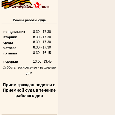
Режим работы суда
Алферьев Сергей Григорьевич
Участник Великой Отечественной войны
Председатель Губкинского городского
народного суда
понедельник
8.30 - 17.30
в период с 1954 по 1982 гг.
вторник
8.30 - 17.30
8.30 - 17.30
среда
8.30 - 17.30
четверг
8.30 - 16.15
пятница
перерыв
13.00 -13.45
Суббота, воскресенье -
выходные
дни
Прием граждан ведется в
Андрющенкова Тамара Ивановна
Приемной суда в течение
Труженица тыла в годы
Великой Отечественной войны
рабочего дня
Судья Белгородского областного суда
в период с 1959 по 1974 гг.