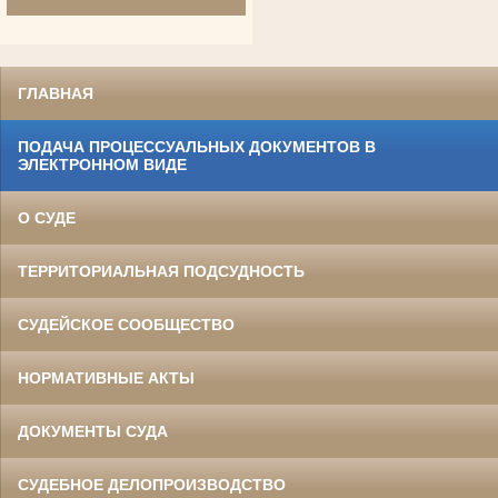
ГЛАВНАЯ
ПОДАЧА ПРОЦЕССУАЛЬНЫХ ДОКУМЕНТОВ В
ЭЛЕКТРОННОМ ВИДЕ
О СУДЕ
Гранкин Владимир Иосифович
Участник Великой Отечественной войны
Судья Белгородского областного суда
ТЕРРИТОРИАЛЬНАЯ ПОДСУДНОСТЬ
в период с 1969 по 1994 гг.
Заслуженный юрист РСФСР
СУДЕЙСКОЕ СООБЩЕСТВО
НОРМАТИВНЫЕ АКТЫ
ДОКУМЕНТЫ СУДА
СУДЕБНОЕ ДЕЛОПРОИЗВОДСТВО