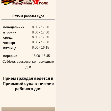
Режим работы суда
Алферьев Сергей Григорьевич
Участник Великой Отечественной войны
Председатель Губкинского городского
народного суда
понедельник
8.30 - 17.30
в период с 1954 по 1982 гг.
вторник
8.30 - 17.30
8.30 - 17.30
среда
8.30 - 17.30
четверг
8.30 - 16.15
пятница
перерыв
13.00 -13.45
Суббота, воскресенье -
выходные
дни
Прием граждан ведется в
Андрющенкова Тамара Ивановна
Приемной суда в течение
Труженица тыла в годы
Великой Отечественной войны
рабочего дня
Судья Белгородского областного суда
в период с 1959 по 1974 гг.