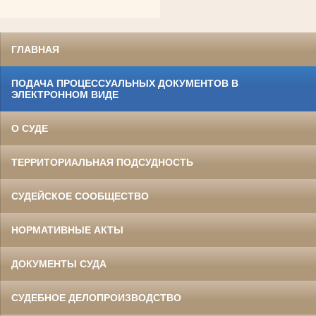
ГЛАВНАЯ
ПОДАЧА ПРОЦЕССУАЛЬНЫХ ДОКУМЕНТОВ В
ЭЛЕКТРОННОМ ВИДЕ
О СУДЕ
Гранкин Владимир Иосифович
Участник Великой Отечественной войны
Судья Белгородского областного суда
ТЕРРИТОРИАЛЬНАЯ ПОДСУДНОСТЬ
в период с 1969 по 1994 гг.
Заслуженный юрист РСФСР
СУДЕЙСКОЕ СООБЩЕСТВО
НОРМАТИВНЫЕ АКТЫ
ДОКУМЕНТЫ СУДА
СУДЕБНОЕ ДЕЛОПРОИЗВОДСТВО