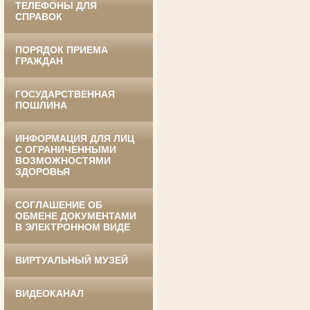
ТЕЛЕФОНЫ ДЛЯ
СПРАВОК
ПОРЯДОК ПРИЕМА
ГРАЖДАН
ГОСУДАРСТВЕННАЯ
Ануприенко Иван Васильевич
ПОШЛИНА
Участник Великой Отечественной войны
Председатель Губкинского районного
суда
в период с 1965 по 1984 гг.
ИНФОРМАЦИЯ ДЛЯ ЛИЦ
С ОГРАНИЧЕННЫМИ
ВОЗМОЖНОСТЯМИ
ЗДОРОВЬЯ
СОГЛАШЕНИЕ ОБ
ОБМЕНЕ ДОКУМЕНТАМИ
В ЭЛЕКТРОННОМ ВИДЕ
ВИРТУАЛЬНЫЙ МУЗЕЙ
Винник Евдокия Трофимовна
Труженица тыла в годы
Великой Отечественной войны
Экспедитор Белгородского областного
ВИДЕОКАНАЛ
суда
в период с 1968 по 1981 гг.