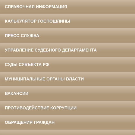
СПРАВОЧНАЯ ИНФОРМАЦИЯ
Данилов Василий Степанович
Участник Великой Отечественной войны
Председатель Белгородского
областного суда
КАЛЬКУЛЯТОР ГОСПОШЛИНЫ
в период с 1960 по 1973 гг.
ПРЕСС-СЛУЖБА
УПРАВЛЕНИЕ СУДЕБНОГО ДЕПАРТАМЕНТА
СУДЫ СУБЪЕКТА РФ
МУНИЦИПАЛЬНЫЕ ОРГАНЫ ВЛАСТИ
Ермоленко Фаина Семеновна
Труженица тыла в годы
Великой Отечественной войны
Главный бухгалтер Белгородского
ВАКАНСИИ
областного суда
в период с 1954 по 1977 гг.
ПРОТИВОДЕЙСТВИЕ КОРРУПЦИИ
ОБРАЩЕНИЯ ГРАЖДАН