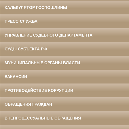
областного суда
в период с 1960 по 1973 гг.
КАЛЬКУЛЯТОР ГОСПОШЛИНЫ
ПРЕСС-СЛУЖБА
УПРАВЛЕНИЕ СУДЕБНОГО ДЕПАРТАМЕНТА
СУДЫ СУБЪЕКТА РФ
Ермоленко Фаина Семеновна
МУНИЦИПАЛЬНЫЕ ОРГАНЫ ВЛАСТИ
Труженица тыла в годы
Великой Отечественной войны
Главный бухгалтер Белгородского
областного суда
ВАКАНСИИ
в период с 1954 по 1977 гг.
ПРОТИВОДЕЙСТВИЕ КОРРУПЦИИ
ОБРАЩЕНИЯ ГРАЖДАН
ВНЕПРОЦЕССУАЛЬНЫЕ ОБРАЩЕНИЯ