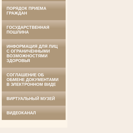
ПОРЯДОК ПРИЕМА
ГРАЖДАН
ГОСУДАРСТВЕННАЯ
Ануприенко Иван Васильевич
Участник Великой Отечественной войны
ПОШЛИНА
Председатель Губкинского районного
суда
в период с 1965 по 1984 гг.
ИНФОРМАЦИЯ ДЛЯ ЛИЦ
С ОГРАНИЧЕННЫМИ
ВОЗМОЖНОСТЯМИ
ЗДОРОВЬЯ
СОГЛАШЕНИЕ ОБ
ОБМЕНЕ ДОКУМЕНТАМИ
В ЭЛЕКТРОННОМ ВИДЕ
Винник Евдокия Трофимовна
ВИРТУАЛЬНЫЙ МУЗЕЙ
Труженица тыла в годы
Великой Отечественной войны
Экспедитор Белгородского областного
суда
ВИДЕОКАНАЛ
в период с 1968 по 1981 гг.