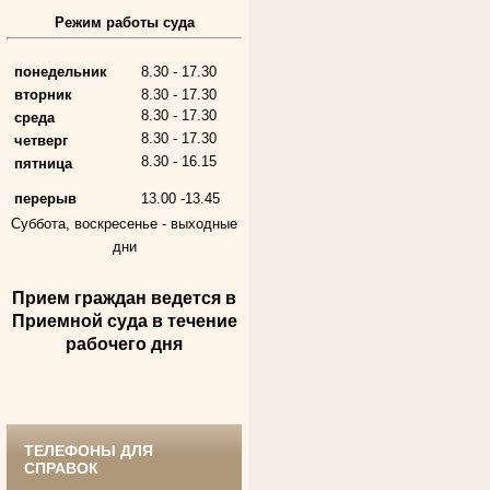
Алферьев Сергей Григорьевич
Режим работы суда
Участник Великой Отечественной войны
Председатель Губкинского городского
народного суда
в период с 1954 по 1982 гг.
понедельник
8.30 - 17.30
вторник
8.30 - 17.30
8.30 - 17.30
среда
8.30 - 17.30
четверг
8.30 - 16.15
пятница
перерыв
13.00 -13.45
Суббота, воскресенье -
выходные
дни
Прием граждан ведется в
Андрющенкова Тамара Ивановна
Труженица тыла в годы
Приемной суда в течение
Великой Отечественной войны
Судья Белгородского областного суда
рабочего дня
в период с 1959 по 1974 гг.
ТЕЛЕФОНЫ ДЛЯ
СПРАВОК