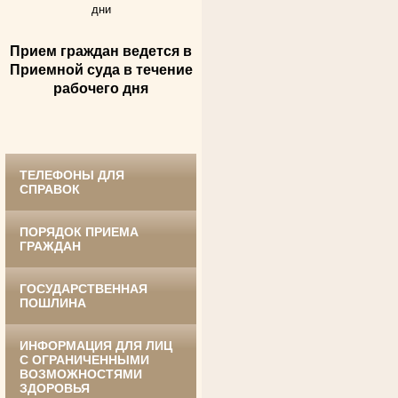
дни
Прием граждан ведется в
Андрющенкова Тамара Ивановна
Приемной суда в течение
Труженица тыла в годы
Великой Отечественной войны
рабочего дня
Судья Белгородского областного суда
в период с 1959 по 1974 гг.
ТЕЛЕФОНЫ ДЛЯ
СПРАВОК
ПОРЯДОК ПРИЕМА
ГРАЖДАН
ГОСУДАРСТВЕННАЯ
Ануприенко Иван Васильевич
ПОШЛИНА
Участник Великой Отечественной войны
Председатель Губкинского районного
суда
в период с 1965 по 1984 гг.
ИНФОРМАЦИЯ ДЛЯ ЛИЦ
С ОГРАНИЧЕННЫМИ
ВОЗМОЖНОСТЯМИ
ЗДОРОВЬЯ