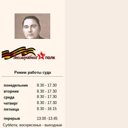
Режим работы суда
Алферьев Сергей Григорьевич
Участник Великой Отечественной войны
Председатель Губкинского городского
народного суда
понедельник
8.30 - 17.30
в период с 1954 по 1982 гг.
вторник
8.30 - 17.30
8.30 - 17.30
среда
8.30 - 17.30
четверг
8.30 - 16.15
пятница
перерыв
13.00 -13.45
Суббота, воскресенье -
выходные