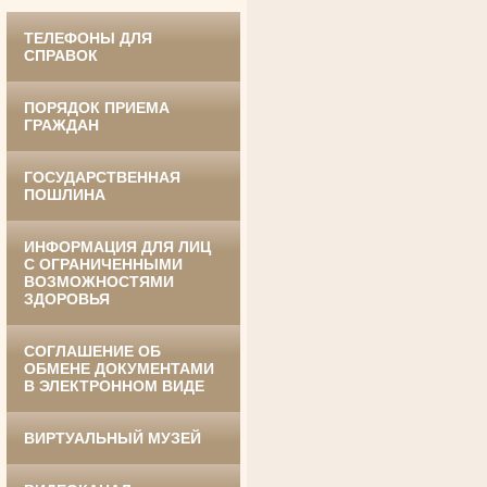
ТЕЛЕФОНЫ ДЛЯ
СПРАВОК
ПОРЯДОК ПРИЕМА
ГРАЖДАН
ГОСУДАРСТВЕННАЯ
Ануприенко Иван Васильевич
ПОШЛИНА
Участник Великой Отечественной войны
Председатель Губкинского районного
суда
в период с 1965 по 1984 гг.
ИНФОРМАЦИЯ ДЛЯ ЛИЦ
С ОГРАНИЧЕННЫМИ
ВОЗМОЖНОСТЯМИ
ЗДОРОВЬЯ
СОГЛАШЕНИЕ ОБ
ОБМЕНЕ ДОКУМЕНТАМИ
В ЭЛЕКТРОННОМ ВИДЕ
ВИРТУАЛЬНЫЙ МУЗЕЙ
Винник Евдокия Трофимовна
Труженица тыла в годы
Великой Отечественной войны
Экспедитор Белгородского областного