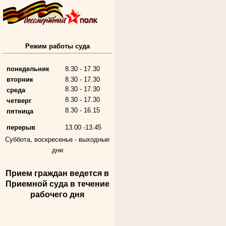
Режим работы суда
Алферьев Сергей Григорьевич
Участник Великой Отечественной войны
Председатель Губкинского городского
народного суда
понедельник
8.30 - 17.30
в период с 1954 по 1982 гг.
вторник
8.30 - 17.30
8.30 - 17.30
среда
8.30 - 17.30
четверг
8.30 - 16.15
пятница
перерыв
13.00 -13.45
Суббота, воскресенье -
выходные
дни
Прием граждан ведется в
Андрющенкова Тамара Ивановна
Приемной суда в течение
Труженица тыла в годы
Великой Отечественной войны
рабочего дня
Судья Белгородского областного суда
в период с 1959 по 1974 гг.