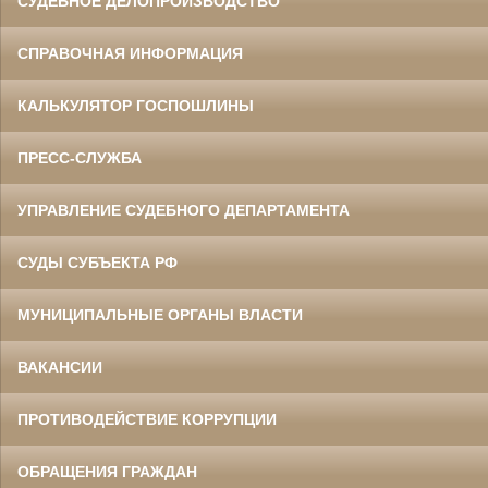
СУДЕБНОЕ ДЕЛОПРОИЗВОДСТВО
СПРАВОЧНАЯ ИНФОРМАЦИЯ
Данилов Василий Степанович
Участник Великой Отечественной войны
Председатель Белгородского
областного суда
КАЛЬКУЛЯТОР ГОСПОШЛИНЫ
в период с 1960 по 1973 гг.
ПРЕСС-СЛУЖБА
УПРАВЛЕНИЕ СУДЕБНОГО ДЕПАРТАМЕНТА
СУДЫ СУБЪЕКТА РФ
МУНИЦИПАЛЬНЫЕ ОРГАНЫ ВЛАСТИ
Ермоленко Фаина Семеновна
Труженица тыла в годы
Великой Отечественной войны
Главный бухгалтер Белгородского
ВАКАНСИИ
областного суда
в период с 1954 по 1977 гг.
ПРОТИВОДЕЙСТВИЕ КОРРУПЦИИ
ОБРАЩЕНИЯ ГРАЖДАН