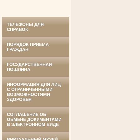
в период с 1959 по 1974 гг.
ТЕЛЕФОНЫ ДЛЯ
СПРАВОК
ПОРЯДОК ПРИЕМА
ГРАЖДАН
ГОСУДАРСТВЕННАЯ
Ануприенко Иван Васильевич
ПОШЛИНА
Участник Великой Отечественной войны
Председатель Губкинского районного
суда
в период с 1965 по 1984 гг.
ИНФОРМАЦИЯ ДЛЯ ЛИЦ
С ОГРАНИЧЕННЫМИ
ВОЗМОЖНОСТЯМИ
ЗДОРОВЬЯ
СОГЛАШЕНИЕ ОБ
ОБМЕНЕ ДОКУМЕНТАМИ
В ЭЛЕКТРОННОМ ВИДЕ
ВИРТУАЛЬНЫЙ МУЗЕЙ
Винник Евдокия Трофимовна