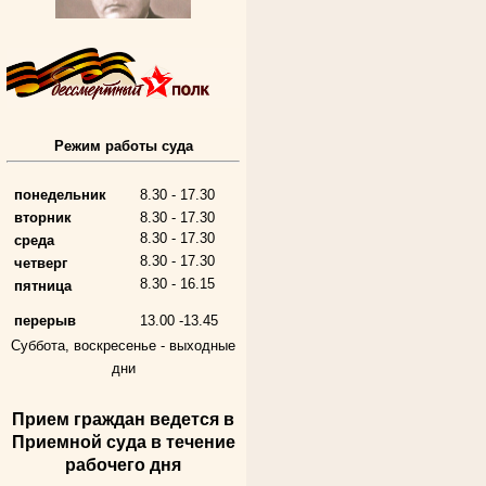
Режим работы суда
Алферьев Сергей Григорьевич
Участник Великой Отечественной войны
Председатель Губкинского городского
народного суда
понедельник
8.30 - 17.30
в период с 1954 по 1982 гг.
вторник
8.30 - 17.30
8.30 - 17.30
среда
8.30 - 17.30
четверг
8.30 - 16.15
пятница
перерыв
13.00 -13.45
Суббота, воскресенье -
выходные
дни
Прием граждан ведется в
Андрющенкова Тамара Ивановна
Приемной суда в течение
Труженица тыла в годы
Великой Отечественной войны
рабочего дня
Судья Белгородского областного суда