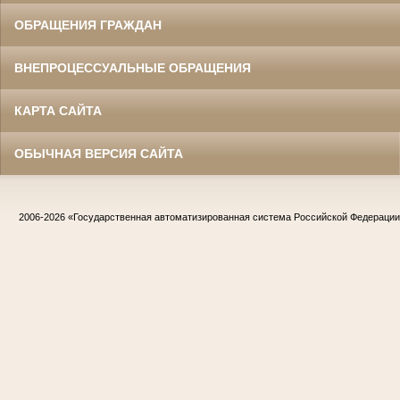
ОБРАЩЕНИЯ ГРАЖДАН
ВНЕПРОЦЕССУАЛЬНЫЕ ОБРАЩЕНИЯ
КАРТА САЙТА
ОБЫЧНАЯ ВЕРСИЯ САЙТА
Жилин Иван Назарович
Участник Великой Отечественной войны
Судья Белгородского областного суда
в период с 1967 по 1986 гг.
Заслуженный юрист РСФСР
2006-2026
«Государственная автоматизированная система Российской Федераци
Жириков Владимир Иванович
Участник Великой Отечественной войны
Председатель Корочанского районного
суда