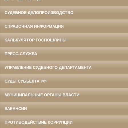
СУДЕБНОЕ ДЕЛОПРОИЗВОДСТВО
СПРАВОЧНАЯ ИНФОРМАЦИЯ
Данилов Василий Степанович
Участник Великой Отечественной войны
Председатель Белгородского
областного суда
КАЛЬКУЛЯТОР ГОСПОШЛИНЫ
в период с 1960 по 1973 гг.
ПРЕСС-СЛУЖБА
УПРАВЛЕНИЕ СУДЕБНОГО ДЕПАРТАМЕНТА
СУДЫ СУБЪЕКТА РФ
МУНИЦИПАЛЬНЫЕ ОРГАНЫ ВЛАСТИ
Ермоленко Фаина Семеновна
Труженица тыла в годы
Великой Отечественной войны
Главный бухгалтер Белгородского
ВАКАНСИИ
областного суда
в период с 1954 по 1977 гг.
ПРОТИВОДЕЙСТВИЕ КОРРУПЦИИ