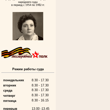
народного суда
в период с 1954 по 1982 гг.
Андрющенкова Тамара Ивановна
Труженица тыла в годы
Великой Отечественной войны
Судья Белгородского областного суда
в период с 1959 по 1974 гг.
Режим работы суда
понедельник
8.30 - 17.30
вторник
8.30 - 17.30
8.30 - 17.30
среда
8.30 - 17.30
четверг
8.30 - 16.15
пятница
перерыв
13.00 -13.45