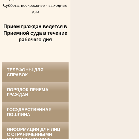
Суббота, воскресенье -
выходные
дни
Ануприенко Иван Васильевич
Участник Великой Отечественной войны
Председатель Губкинского районного
Прием граждан ведется в
суда
в период с 1965 по 1984 гг.
Приемной суда в течение
рабочего дня
ТЕЛЕФОНЫ ДЛЯ
СПРАВОК
Винник Евдокия Трофимовна
ПОРЯДОК ПРИЕМА
Труженица тыла в годы
Великой Отечественной войны
ГРАЖДАН
Экспедитор Белгородского областного
суда
в период с 1968 по 1981 гг.
ГОСУДАРСТВЕННАЯ
ПОШЛИНА
ИНФОРМАЦИЯ ДЛЯ ЛИЦ
С ОГРАНИЧЕННЫМИ