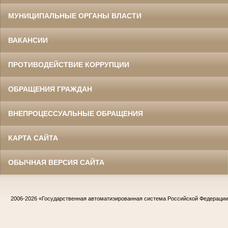
Жилин Иван Назарович
Участник Великой Отечественной войны
МУНИЦИПАЛЬНЫЕ ОРГАНЫ ВЛАСТИ
Судья Белгородского областного суда
в период с 1967 по 1986 гг.
Заслуженный юрист РСФСР
ВАКАНСИИ
ПРОТИВОДЕЙСТВИЕ КОРРУПЦИИ
ОБРАЩЕНИЯ ГРАЖДАН
ВНЕПРОЦЕССУАЛЬНЫЕ ОБРАЩЕНИЯ
Жириков Владимир Иванович
Участник Великой Отечественной войны
Председатель Корочанского районного
КАРТА САЙТА
суда
в период с 1957 по 1975 гг.
Заслуженный юрист РСФСР
ОБЫЧНАЯ ВЕРСИЯ САЙТА
2006-2026
«Государственная автоматизированная система Российской Федераци