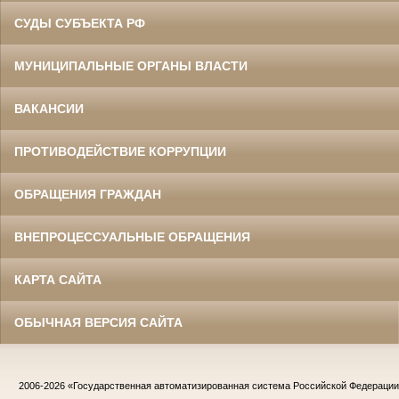
СУДЫ СУБЪЕКТА РФ
МУНИЦИПАЛЬНЫЕ ОРГАНЫ ВЛАСТИ
Ермоленко Фаина Семеновна
Труженица тыла в годы
Великой Отечественной войны
Главный бухгалтер Белгородского
ВАКАНСИИ
областного суда
в период с 1954 по 1977 гг.
ПРОТИВОДЕЙСТВИЕ КОРРУПЦИИ
ОБРАЩЕНИЯ ГРАЖДАН
ВНЕПРОЦЕССУАЛЬНЫЕ ОБРАЩЕНИЯ
КАРТА САЙТА
ОБЫЧНАЯ ВЕРСИЯ САЙТА
Жилин Иван Назарович
Участник Великой Отечественной войны
Судья Белгородского областного суда
в период с 1967 по 1986 гг.
Заслуженный юрист РСФСР
2006-2026
«Государственная автоматизированная система Российской Федераци