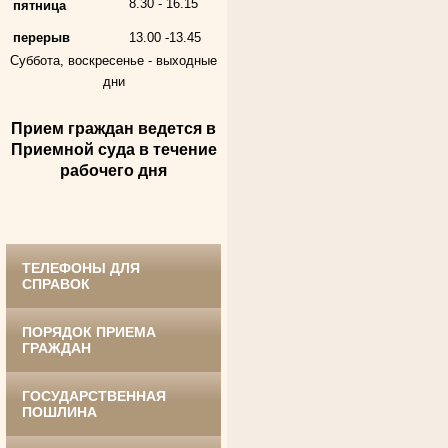
8.30 - 16.15
пятница
перерыв
13.00 -13.45
Суббота, воскресенье -
выходные
дни
Прием граждан ведется в
Андрющенкова Тамара Ивановна
Приемной суда в течение
Труженица тыла в годы
Великой Отечественной войны
рабочего дня
Судья Белгородского областного суда
в период с 1959 по 1974 гг.
ТЕЛЕФОНЫ ДЛЯ
СПРАВОК
ПОРЯДОК ПРИЕМА
ГРАЖДАН
ГОСУДАРСТВЕННАЯ
Ануприенко Иван Васильевич
ПОШЛИНА
Участник Великой Отечественной войны
Председатель Губкинского районного
суда