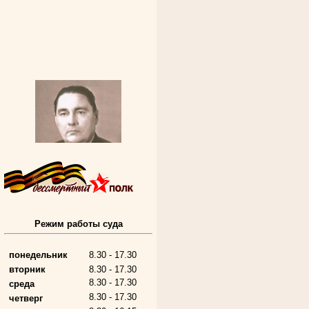
Алферьев Сергей Григорьевич
Режим работы суда
Участник Великой Отечественной войны
Председатель Губкинского городского
народного суда
понедельник
8.30 - 17.30
в период с 1954 по 1982 гг.
вторник
8.30 - 17.30
8.30 - 17.30
среда
8.30 - 17.30
четверг