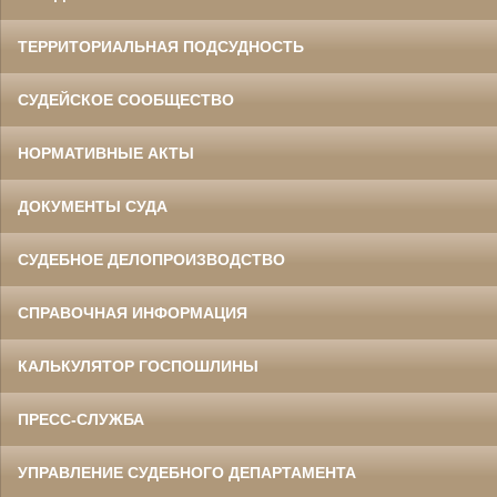
Гранкин Владимир Иосифович
Участник Великой Отечественной войны
Судья Белгородского областного суда
ТЕРРИТОРИАЛЬНАЯ ПОДСУДНОСТЬ
в период с 1969 по 1994 гг.
Заслуженный юрист РСФСР
СУДЕЙСКОЕ СООБЩЕСТВО
НОРМАТИВНЫЕ АКТЫ
ДОКУМЕНТЫ СУДА
СУДЕБНОЕ ДЕЛОПРОИЗВОДСТВО
Данилов Василий Степанович
СПРАВОЧНАЯ ИНФОРМАЦИЯ
Участник Великой Отечественной войны
Председатель Белгородского
областного суда
в период с 1960 по 1973 гг.
КАЛЬКУЛЯТОР ГОСПОШЛИНЫ
ПРЕСС-СЛУЖБА
УПРАВЛЕНИЕ СУДЕБНОГО ДЕПАРТАМЕНТА