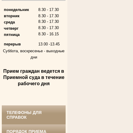
Председатель Губкинского городского
народного суда
в период с 1954 по 1982 гг.
понедельник
8.30 - 17.30
вторник
8.30 - 17.30
8.30 - 17.30
среда
8.30 - 17.30
четверг
8.30 - 16.15
пятница
перерыв
13.00 -13.45
Суббота, воскресенье -
выходные
дни
Прием граждан ведется в
Андрющенкова Тамара Ивановна
Труженица тыла в годы
Приемной суда в течение
Великой Отечественной войны
рабочего дня
Судья Белгородского областного суда
в период с 1959 по 1974 гг.
ТЕЛЕФОНЫ ДЛЯ
СПРАВОК
ПОРЯДОК ПРИЕМА