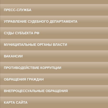
ПРЕСС-СЛУЖБА
УПРАВЛЕНИЕ СУДЕБНОГО ДЕПАРТАМЕНТА
СУДЫ СУБЪЕКТА РФ
МУНИЦИПАЛЬНЫЕ ОРГАНЫ ВЛАСТИ
Ермоленко Фаина Семеновна
Труженица тыла в годы
Великой Отечественной войны
Главный бухгалтер Белгородского
ВАКАНСИИ
областного суда
в период с 1954 по 1977 гг.
ПРОТИВОДЕЙСТВИЕ КОРРУПЦИИ
ОБРАЩЕНИЯ ГРАЖДАН
ВНЕПРОЦЕССУАЛЬНЫЕ ОБРАЩЕНИЯ
КАРТА САЙТА