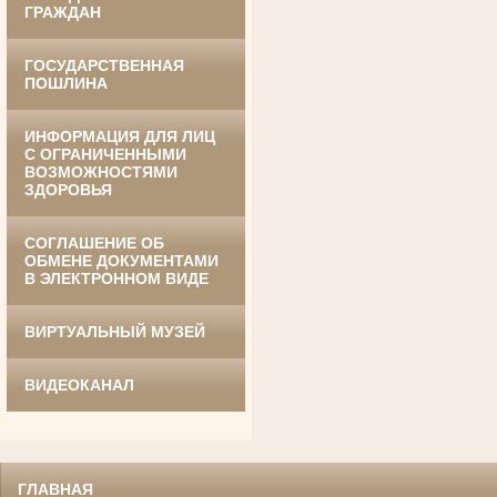
ГРАЖДАН
ГОСУДАРСТВЕННАЯ
Ануприенко Иван Васильевич
ПОШЛИНА
Участник Великой Отечественной войны
Председатель Губкинского районного
суда
в период с 1965 по 1984 гг.
ИНФОРМАЦИЯ ДЛЯ ЛИЦ
С ОГРАНИЧЕННЫМИ
ВОЗМОЖНОСТЯМИ
ЗДОРОВЬЯ
СОГЛАШЕНИЕ ОБ
ОБМЕНЕ ДОКУМЕНТАМИ
В ЭЛЕКТРОННОМ ВИДЕ
Винник Евдокия Трофимовна
ВИРТУАЛЬНЫЙ МУЗЕЙ
Труженица тыла в годы
Великой Отечественной войны
Экспедитор Белгородского областного
суда
ВИДЕОКАНАЛ
в период с 1968 по 1981 гг.
ГЛАВНАЯ