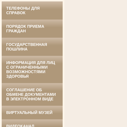
ТЕЛЕФОНЫ ДЛЯ
СПРАВОК
ПОРЯДОК ПРИЕМА
ГРАЖДАН
ГОСУДАРСТВЕННАЯ
Ануприенко Иван Васильевич
ПОШЛИНА
Участник Великой Отечественной войны
Председатель Губкинского районного
суда
в период с 1965 по 1984 гг.
ИНФОРМАЦИЯ ДЛЯ ЛИЦ
С ОГРАНИЧЕННЫМИ
ВОЗМОЖНОСТЯМИ
ЗДОРОВЬЯ
СОГЛАШЕНИЕ ОБ
ОБМЕНЕ ДОКУМЕНТАМИ
В ЭЛЕКТРОННОМ ВИДЕ
ВИРТУАЛЬНЫЙ МУЗЕЙ
Винник Евдокия Трофимовна
Труженица тыла в годы
Великой Отечественной войны
Экспедитор Белгородского областного
ВИДЕОКАНАЛ
суда