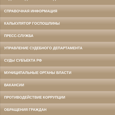
СПРАВОЧНАЯ ИНФОРМАЦИЯ
Данилов Василий Степанович
Участник Великой Отечественной войны
Председатель Белгородского
областного суда
КАЛЬКУЛЯТОР ГОСПОШЛИНЫ
в период с 1960 по 1973 гг.
ПРЕСС-СЛУЖБА
УПРАВЛЕНИЕ СУДЕБНОГО ДЕПАРТАМЕНТА
СУДЫ СУБЪЕКТА РФ
МУНИЦИПАЛЬНЫЕ ОРГАНЫ ВЛАСТИ
Ермоленко Фаина Семеновна
Труженица тыла в годы
Великой Отечественной войны
Главный бухгалтер Белгородского
ВАКАНСИИ
областного суда
в период с 1954 по 1977 гг.
ПРОТИВОДЕЙСТВИЕ КОРРУПЦИИ
ОБРАЩЕНИЯ ГРАЖДАН