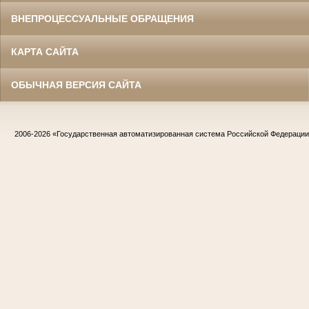
ВНЕПРОЦЕССУАЛЬНЫЕ ОБРАЩЕНИЯ
КАРТА САЙТА
ОБЫЧНАЯ ВЕРСИЯ САЙТА
Жилин Иван Назарович
Участник Великой Отечественной войны
Судья Белгородского областного суда
в период с 1967 по 1986 гг.
Заслуженный юрист РСФСР
2006-2026
«Государственная автоматизированная система Российской Федераци
Жириков Владимир Иванович
Участник Великой Отечественной войны
Председатель Корочанского районного
суда
в период с 1957 по 1975 гг.
Заслуженный юрист РСФСР