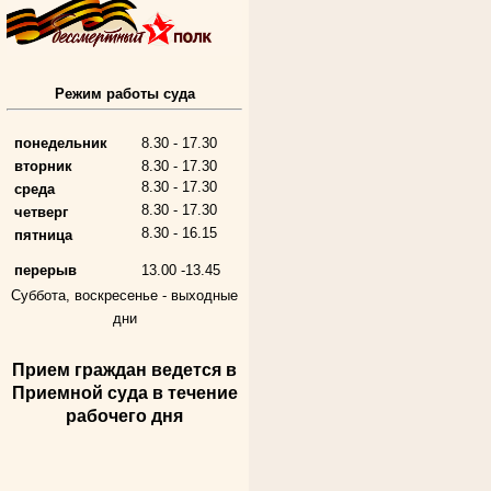
Режим работы суда
Алферьев Сергей Григорьевич
Участник Великой Отечественной войны
Председатель Губкинского городского
народного суда
понедельник
8.30 - 17.30
в период с 1954 по 1982 гг.
вторник
8.30 - 17.30
8.30 - 17.30
среда
8.30 - 17.30
четверг
8.30 - 16.15
пятница
перерыв
13.00 -13.45
Суббота, воскресенье -
выходные
дни
Прием граждан ведется в
Андрющенкова Тамара Ивановна
Приемной суда в течение
Труженица тыла в годы
Великой Отечественной войны
рабочего дня
Судья Белгородского областного суда
в период с 1959 по 1974 гг.