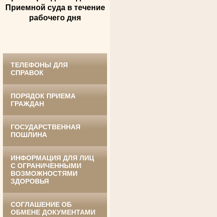
Андрющенкова Тамара Ивановна
Приемной суда в течение
Труженица тыла в годы
рабочего дня
Великой Отечественной войны
Судья Белгородского областного суда
в период с 1959 по 1974 гг.
ТЕЛЕФОНЫ ДЛЯ
СПРАВОК
ПОРЯДОК ПРИЕМА
ГРАЖДАН
ГОСУДАРСТВЕННАЯ
Ануприенко Иван Васильевич
ПОШЛИНА
Участник Великой Отечественной войны
Председатель Губкинского районного
суда
в период с 1965 по 1984 гг.
ИНФОРМАЦИЯ ДЛЯ ЛИЦ
С ОГРАНИЧЕННЫМИ
ВОЗМОЖНОСТЯМИ
ЗДОРОВЬЯ
СОГЛАШЕНИЕ ОБ
ОБМЕНЕ ДОКУМЕНТАМИ