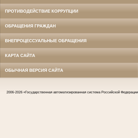
в период с 1954 по 1977 гг.
ПРОТИВОДЕЙСТВИЕ КОРРУПЦИИ
ОБРАЩЕНИЯ ГРАЖДАН
ВНЕПРОЦЕССУАЛЬНЫЕ ОБРАЩЕНИЯ
КАРТА САЙТА
ОБЫЧНАЯ ВЕРСИЯ САЙТА
Жилин Иван Назарович
Участник Великой Отечественной войны
Судья Белгородского областного суда
в период с 1967 по 1986 гг.
Заслуженный юрист РСФСР
2006-2026
«Государственная автоматизированная система Российской Федераци