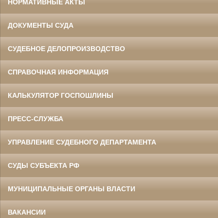
НОРМАТИВНЫЕ АКТЫ
ДОКУМЕНТЫ СУДА
СУДЕБНОЕ ДЕЛОПРОИЗВОДСТВО
СПРАВОЧНАЯ ИНФОРМАЦИЯ
Данилов Василий Степанович
Участник Великой Отечественной войны
Председатель Белгородского
областного суда
КАЛЬКУЛЯТОР ГОСПОШЛИНЫ
в период с 1960 по 1973 гг.
ПРЕСС-СЛУЖБА
УПРАВЛЕНИЕ СУДЕБНОГО ДЕПАРТАМЕНТА
СУДЫ СУБЪЕКТА РФ
МУНИЦИПАЛЬНЫЕ ОРГАНЫ ВЛАСТИ
Ермоленко Фаина Семеновна
Труженица тыла в годы
Великой Отечественной войны
Главный бухгалтер Белгородского
ВАКАНСИИ
областного суда