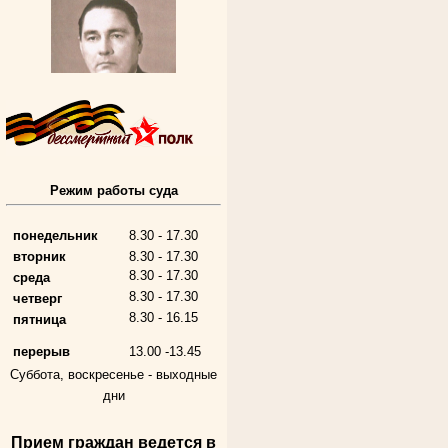
Режим работы суда
Алферьев Сергей Григорьевич
Участник Великой Отечественной войны
Председатель Губкинского городского
народного суда
понедельник
8.30 - 17.30
в период с 1954 по 1982 гг.
вторник
8.30 - 17.30
8.30 - 17.30
среда
8.30 - 17.30
четверг
8.30 - 16.15
пятница
перерыв
13.00 -13.45
Суббота, воскресенье -
выходные
дни
Прием граждан ведется в