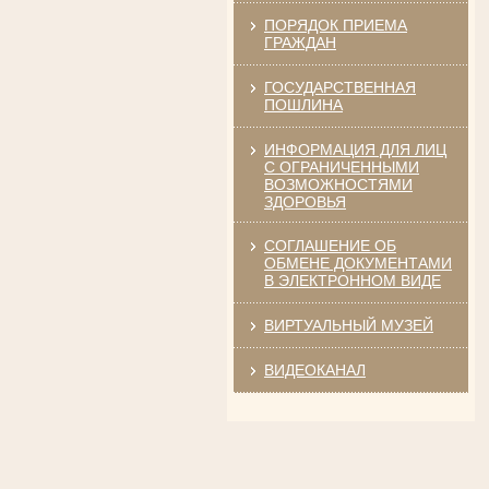
ПОРЯДОК ПРИЕМА
ГРАЖДАН
ГОСУДАРСТВЕННАЯ
ПОШЛИНА
Ануприенко Иван Васильевич
Участник Великой Отечественной войны
ИНФОРМАЦИЯ ДЛЯ ЛИЦ
Председатель Губкинского районного
суда
С ОГРАНИЧЕННЫМИ
в период с 1965 по 1984 гг.
ВОЗМОЖНОСТЯМИ
ЗДОРОВЬЯ
СОГЛАШЕНИЕ ОБ
ОБМЕНЕ ДОКУМЕНТАМИ
В ЭЛЕКТРОННОМ ВИДЕ
ВИРТУАЛЬНЫЙ МУЗЕЙ
ВИДЕОКАНАЛ
Винник Евдокия Трофимовна
Труженица тыла в годы
Великой Отечественной войны
Экспедитор Белгородского областного
суда
в период с 1968 по 1981 гг.