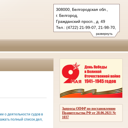
308000, Белгородская обл.,
г. Белгород,
Гражданский просп., д. 49
Тел.: (4722) 21-99-07, 21-98-70,
21-98-76
развернуть
oblsud.blg@sudrf.ru
Запросы ОПФР по постановлению
Правительства РФ от 28.06.2021 №
и о деятельности судов в
1037
ажать полный список дел,