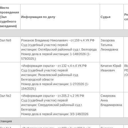
Место
проведения
Ре
(Зал
Информация по делу
Судья
с
судебного
заседания)
я
Зал №8
Романов Владимир Николаевич - ст.159 ч.4 УК РФ
Захарова
Суд (судебный участок) первой
Татьяна
инстанции: Октябрьский районный суд г. Белгорода
Леонидовна
Номер дела в первой инстанции: 1-148/2026 (1-
579/2025;)
<Информация скрыта> - ст.132 ч.4 п.б УК РФ
Кичигин Юрий
В
Суд (судебный участок) первой
Иванович
Р
инстанции: Яковлевский районный суд
(
Белгородской области
Номер дела в первой инстанции: 1-27/2026 (1-
154/2025;)
Зал №2
<Информация скрыта> - ст.205.2 ч.2 УК РФ
Смирнова
Суд (судебный участок) первой
Анна
инстанции: Свердловский районный суд г.
Владимировна
Белгорода
Номер дела в первой инстанции: 3/3-148/2026
станция