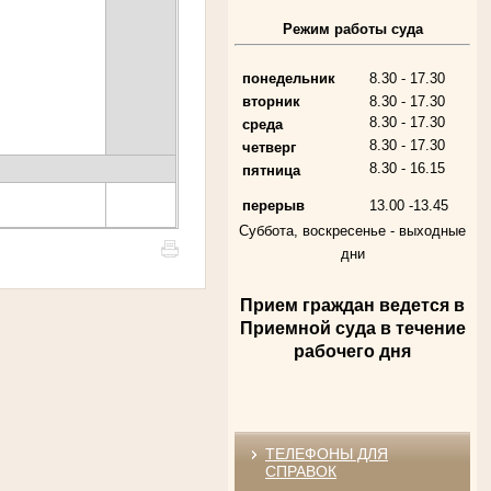
Режим работы суда
Алферьев Сергей Григорьевич
Участник Великой Отечественной войны
Председатель Губкинского городского
народного суда
понедельник
8.30 - 17.30
в период с 1954 по 1982 гг.
вторник
8.30 - 17.30
8.30 - 17.30
среда
8.30 - 17.30
четверг
8.30 - 16.15
пятница
перерыв
13.00 -13.45
Суббота, воскресенье -
выходные
дни
Прием граждан ведется в
Андрющенкова Тамара Ивановна
Приемной суда в течение
Труженица тыла в годы
рабочего дня
Великой Отечественной войны
Судья Белгородского областного суда
в период с 1959 по 1974 гг.
ТЕЛЕФОНЫ ДЛЯ
СПРАВОК