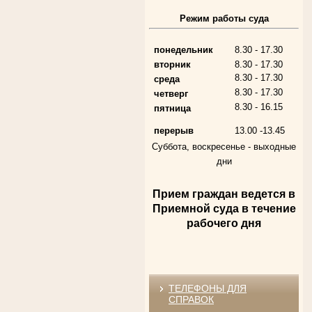
Алферьев Сергей Григорьевич
Режим работы суда
Участник Великой Отечественной войны
Председатель Губкинского городского
народного суда
в период с 1954 по 1982 гг.
понедельник
8.30 - 17.30
вторник
8.30 - 17.30
8.30 - 17.30
среда
8.30 - 17.30
четверг
8.30 - 16.15
пятница
перерыв
13.00 -13.45
Суббота, воскресенье -
выходные
дни
Прием граждан ведется в
Андрющенкова Тамара Ивановна
Труженица тыла в годы
Приемной суда в течение
Великой Отечественной войны
Судья Белгородского областного суда
рабочего дня
в период с 1959 по 1974 гг.
ТЕЛЕФОНЫ ДЛЯ
СПРАВОК