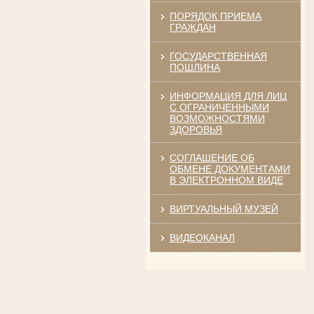
ПОРЯДОК ПРИЕМА
ГРАЖДАН
ГОСУДАРСТВЕННАЯ
ПОШЛИНА
Ануприенко Иван Васильевич
Участник Великой Отечественной войны
Председатель Губкинского районного
суда
ИНФОРМАЦИЯ ДЛЯ ЛИЦ
в период с 1965 по 1984 гг.
С ОГРАНИЧЕННЫМИ
ВОЗМОЖНОСТЯМИ
ЗДОРОВЬЯ
СОГЛАШЕНИЕ ОБ
ОБМЕНЕ ДОКУМЕНТАМИ
В ЭЛЕКТРОННОМ ВИДЕ
ВИРТУАЛЬНЫЙ МУЗЕЙ
Винник Евдокия Трофимовна
Труженица тыла в годы
ВИДЕОКАНАЛ
Великой Отечественной войны
Экспедитор Белгородского областного
суда
в период с 1968 по 1981 гг.