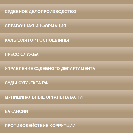
СУДЕБНОЕ ДЕЛОПРОИЗВОДСТВО
СПРАВОЧНАЯ ИНФОРМАЦИЯ
Данилов Василий Степанович
Участник Великой Отечественной войны
Председатель Белгородского
областного суда
КАЛЬКУЛЯТОР ГОСПОШЛИНЫ
в период с 1960 по 1973 гг.
ПРЕСС-СЛУЖБА
УПРАВЛЕНИЕ СУДЕБНОГО ДЕПАРТАМЕНТА
СУДЫ СУБЪЕКТА РФ
МУНИЦИПАЛЬНЫЕ ОРГАНЫ ВЛАСТИ
Ермоленко Фаина Семеновна
Труженица тыла в годы
Великой Отечественной войны
Главный бухгалтер Белгородского
ВАКАНСИИ
областного суда
в период с 1954 по 1977 гг.
ПРОТИВОДЕЙСТВИЕ КОРРУПЦИИ