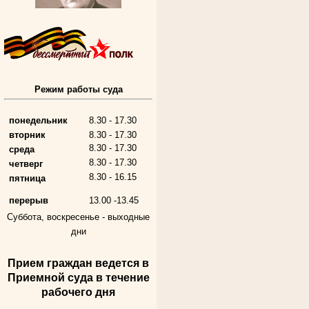
Режим работы суда
Алферьев Сергей Григорьевич
Участник Великой Отечественной войны
Председатель Губкинского городского
народного суда
понедельник
8.30 - 17.30
в период с 1954 по 1982 гг.
вторник
8.30 - 17.30
8.30 - 17.30
среда
8.30 - 17.30
четверг
8.30 - 16.15
пятница
перерыв
13.00 -13.45
Суббота, воскресенье -
выходные
дни
Прием граждан ведется в
Андрющенкова Тамара Ивановна
Приемной суда в течение
Труженица тыла в годы
Великой Отечественной войны
рабочего дня
Судья Белгородского областного суда
в период с 1959 по 1974 гг.