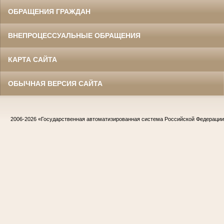
ОБРАЩЕНИЯ ГРАЖДАН
ВНЕПРОЦЕССУАЛЬНЫЕ ОБРАЩЕНИЯ
КАРТА САЙТА
ОБЫЧНАЯ ВЕРСИЯ САЙТА
Жилин Иван Назарович
Участник Великой Отечественной войны
Судья Белгородского областного суда
в период с 1967 по 1986 гг.
Заслуженный юрист РСФСР
2006-2026
«Государственная автоматизированная система Российской Федераци
Жириков Владимир Иванович
Участник Великой Отечественной войны
Председатель Корочанского районного
суда
в период с 1957 по 1975 гг.