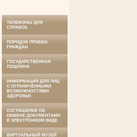
ТЕЛЕФОНЫ ДЛЯ
СПРАВОК
ПОРЯДОК ПРИЕМА
ГРАЖДАН
ГОСУДАРСТВЕННАЯ
Ануприенко Иван Васильевич
ПОШЛИНА
Участник Великой Отечественной войны
Председатель Губкинского районного
суда
в период с 1965 по 1984 гг.
ИНФОРМАЦИЯ ДЛЯ ЛИЦ
С ОГРАНИЧЕННЫМИ
ВОЗМОЖНОСТЯМИ
ЗДОРОВЬЯ
СОГЛАШЕНИЕ ОБ
ОБМЕНЕ ДОКУМЕНТАМИ
В ЭЛЕКТРОННОМ ВИДЕ
ВИРТУАЛЬНЫЙ МУЗЕЙ
Винник Евдокия Трофимовна