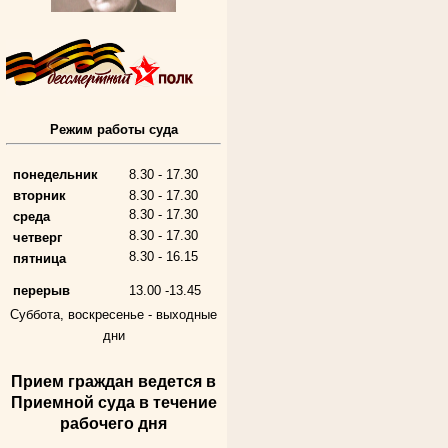
Режим работы суда
Алферьев Сергей Григорьевич
Участник Великой Отечественной войны
Председатель Губкинского городского
народного суда
понедельник
8.30 - 17.30
в период с 1954 по 1982 гг.
вторник
8.30 - 17.30
8.30 - 17.30
среда
8.30 - 17.30
четверг
8.30 - 16.15
пятница
перерыв
13.00 -13.45
Суббота, воскресенье -
выходные
дни
Прием граждан ведется в
Андрющенкова Тамара Ивановна
Приемной суда в течение
Труженица тыла в годы
Великой Отечественной войны
рабочего дня
Судья Белгородского областного суда
в период с 1959 по 1974 гг.