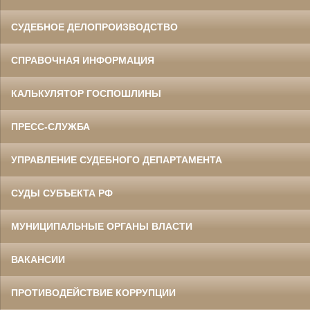
СУДЕБНОЕ ДЕЛОПРОИЗВОДСТВО
СПРАВОЧНАЯ ИНФОРМАЦИЯ
Данилов Василий Степанович
Участник Великой Отечественной войны
Председатель Белгородского
областного суда
КАЛЬКУЛЯТОР ГОСПОШЛИНЫ
в период с 1960 по 1973 гг.
ПРЕСС-СЛУЖБА
УПРАВЛЕНИЕ СУДЕБНОГО ДЕПАРТАМЕНТА
СУДЫ СУБЪЕКТА РФ
МУНИЦИПАЛЬНЫЕ ОРГАНЫ ВЛАСТИ
Ермоленко Фаина Семеновна
Труженица тыла в годы
Великой Отечественной войны
Главный бухгалтер Белгородского
ВАКАНСИИ
областного суда
в период с 1954 по 1977 гг.
ПРОТИВОДЕЙСТВИЕ КОРРУПЦИИ