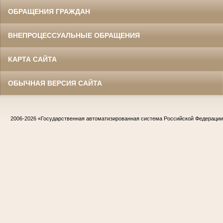
ОБРАЩЕНИЯ ГРАЖДАН
ВНЕПРОЦЕССУАЛЬНЫЕ ОБРАЩЕНИЯ
КАРТА САЙТА
ОБЫЧНАЯ ВЕРСИЯ САЙТА
Жилин Иван Назарович
Участник Великой Отечественной войны
Судья Белгородского областного суда
в период с 1967 по 1986 гг.
Заслуженный юрист РСФСР
2006-2026
«Государственная автоматизированная система Российской Федераци
Жириков Владимир Иванович
Участник Великой Отечественной войны
Председатель Корочанского районного
суда
в период с 1957 по 1975 гг.