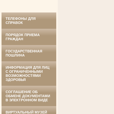
ТЕЛЕФОНЫ ДЛЯ
СПРАВОК
ПОРЯДОК ПРИЕМА
ГРАЖДАН
ГОСУДАРСТВЕННАЯ
Ануприенко Иван Васильевич
ПОШЛИНА
Участник Великой Отечественной войны
Председатель Губкинского районного
суда
в период с 1965 по 1984 гг.
ИНФОРМАЦИЯ ДЛЯ ЛИЦ
С ОГРАНИЧЕННЫМИ
ВОЗМОЖНОСТЯМИ
ЗДОРОВЬЯ
СОГЛАШЕНИЕ ОБ
ОБМЕНЕ ДОКУМЕНТАМИ
В ЭЛЕКТРОННОМ ВИДЕ
Винник Евдокия Трофимовна
ВИРТУАЛЬНЫЙ МУЗЕЙ