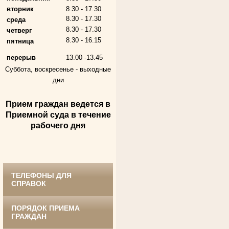
вторник
8.30 - 17.30
8.30 - 17.30
среда
8.30 - 17.30
четверг
8.30 - 16.15
пятница
перерыв
13.00 -13.45
Суббота, воскресенье -
выходные
дни
Прием граждан ведется в
Андрющенкова Тамара Ивановна
Труженица тыла в годы
Приемной суда в течение
Великой Отечественной войны
Судья Белгородского областного суда
рабочего дня
в период с 1959 по 1974 гг.
ТЕЛЕФОНЫ ДЛЯ
СПРАВОК
ПОРЯДОК ПРИЕМА
ГРАЖДАН