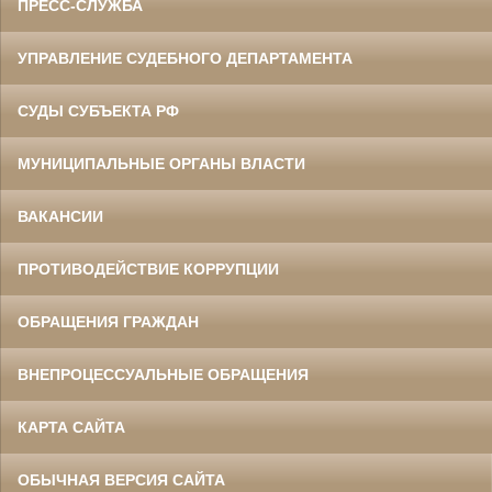
ПРЕСС-СЛУЖБА
УПРАВЛЕНИЕ СУДЕБНОГО ДЕПАРТАМЕНТА
СУДЫ СУБЪЕКТА РФ
Ермоленко Фаина Семеновна
МУНИЦИПАЛЬНЫЕ ОРГАНЫ ВЛАСТИ
Труженица тыла в годы
Великой Отечественной войны
Главный бухгалтер Белгородского
областного суда
ВАКАНСИИ
в период с 1954 по 1977 гг.
ПРОТИВОДЕЙСТВИЕ КОРРУПЦИИ
ОБРАЩЕНИЯ ГРАЖДАН
ВНЕПРОЦЕССУАЛЬНЫЕ ОБРАЩЕНИЯ
КАРТА САЙТА
Жилин Иван Назарович
ОБЫЧНАЯ ВЕРСИЯ САЙТА
Участник Великой Отечественной войны