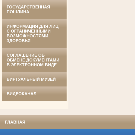
Ануприенко Иван Васильевич
ГОСУДАРСТВЕННАЯ
Участник Великой Отечественной войны
ПОШЛИНА
Председатель Губкинского районного
суда
в период с 1965 по 1984 гг.
ИНФОРМАЦИЯ ДЛЯ ЛИЦ
С ОГРАНИЧЕННЫМИ
ВОЗМОЖНОСТЯМИ
ЗДОРОВЬЯ
СОГЛАШЕНИЕ ОБ
ОБМЕНЕ ДОКУМЕНТАМИ
В ЭЛЕКТРОННОМ ВИДЕ
Винник Евдокия Трофимовна
Труженица тыла в годы
ВИРТУАЛЬНЫЙ МУЗЕЙ
Великой Отечественной войны
Экспедитор Белгородского областного
суда
в период с 1968 по 1981 гг.
ВИДЕОКАНАЛ
ГЛАВНАЯ