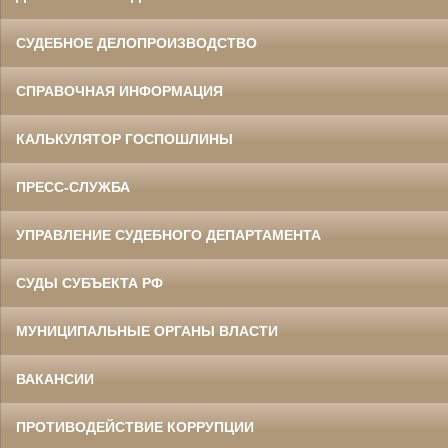
СУДЕБНОЕ ДЕЛОПРОИЗВОДСТВО
Данилов Василий Степанович
Участник Великой Отечественной войны
СПРАВОЧНАЯ ИНФОРМАЦИЯ
Председатель Белгородского
областного суда
в период с 1960 по 1973 гг.
КАЛЬКУЛЯТОР ГОСПОШЛИНЫ
ПРЕСС-СЛУЖБА
УПРАВЛЕНИЕ СУДЕБНОГО ДЕПАРТАМЕНТА
СУДЫ СУБЪЕКТА РФ
Ермоленко Фаина Семеновна
МУНИЦИПАЛЬНЫЕ ОРГАНЫ ВЛАСТИ
Труженица тыла в годы
Великой Отечественной войны
Главный бухгалтер Белгородского
областного суда
ВАКАНСИИ
в период с 1954 по 1977 гг.
ПРОТИВОДЕЙСТВИЕ КОРРУПЦИИ