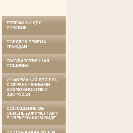
ТЕЛЕФОНЫ ДЛЯ
СПРАВОК
ПОРЯДОК ПРИЕМА
ГРАЖДАН
Ануприенко Иван Васильевич
ГОСУДАРСТВЕННАЯ
Участник Великой Отечественной войны
ПОШЛИНА
Председатель Губкинского районного
суда
в период с 1965 по 1984 гг.
ИНФОРМАЦИЯ ДЛЯ ЛИЦ
С ОГРАНИЧЕННЫМИ
ВОЗМОЖНОСТЯМИ
ЗДОРОВЬЯ
СОГЛАШЕНИЕ ОБ
ОБМЕНЕ ДОКУМЕНТАМИ
В ЭЛЕКТРОННОМ ВИДЕ
Винник Евдокия Трофимовна
Труженица тыла в годы
ВИРТУАЛЬНЫЙ МУЗЕЙ