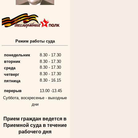
Алферьев Сергей Григорьевич
Участник Великой Отечественной войны
Режим работы суда
Председатель Губкинского городского
народного суда
в период с 1954 по 1982 гг.
понедельник
8.30 - 17.30
вторник
8.30 - 17.30
8.30 - 17.30
среда
8.30 - 17.30
четверг
8.30 - 16.15
пятница
перерыв
13.00 -13.45
Суббота, воскресенье -
выходные
дни
Андрющенкова Тамара Ивановна
Прием граждан ведется в
Труженица тыла в годы
Приемной суда в течение
Великой Отечественной войны
Судья Белгородского областного суда
рабочего дня
в период с 1959 по 1974 гг.