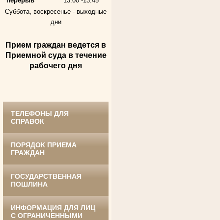
перерыв
13.00 -13.45
Суббота, воскресенье -
выходные
дни
Андрющенкова Тамара Ивановна
Прием граждан ведется в
Труженица тыла в годы
Великой Отечественной войны
Приемной суда в течение
Судья Белгородского областного суда
в период с 1959 по 1974 гг.
рабочего дня
ТЕЛЕФОНЫ ДЛЯ
СПРАВОК
ПОРЯДОК ПРИЕМА
ГРАЖДАН
Ануприенко Иван Васильевич
Участник Великой Отечественной войны
ГОСУДАРСТВЕННАЯ
Председатель Губкинского районного
ПОШЛИНА
суда
в период с 1965 по 1984 гг.
ИНФОРМАЦИЯ ДЛЯ ЛИЦ
С ОГРАНИЧЕННЫМИ