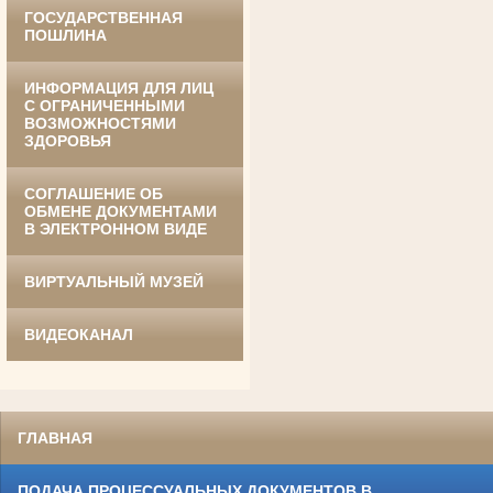
ГОСУДАРСТВЕННАЯ
Ануприенко Иван Васильевич
ПОШЛИНА
Участник Великой Отечественной войны
Председатель Губкинского районного
суда
в период с 1965 по 1984 гг.
ИНФОРМАЦИЯ ДЛЯ ЛИЦ
С ОГРАНИЧЕННЫМИ
ВОЗМОЖНОСТЯМИ
ЗДОРОВЬЯ
СОГЛАШЕНИЕ ОБ
ОБМЕНЕ ДОКУМЕНТАМИ
В ЭЛЕКТРОННОМ ВИДЕ
ВИРТУАЛЬНЫЙ МУЗЕЙ
Винник Евдокия Трофимовна
Труженица тыла в годы
Великой Отечественной войны
Экспедитор Белгородского областного
ВИДЕОКАНАЛ
суда
в период с 1968 по 1981 гг.
ГЛАВНАЯ
ПОДАЧА ПРОЦЕССУАЛЬНЫХ ДОКУМЕНТОВ В