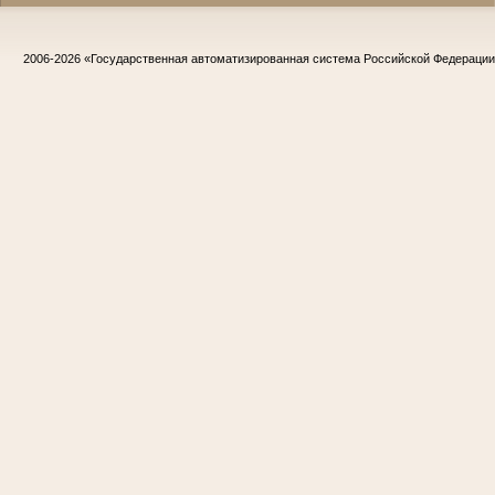
Судья Белгородского областного суда
в период с 1967 по 1986 гг.
Заслуженный юрист РСФСР
2006-2026
«Государственная автоматизированная система Российской Федераци
Жириков Владимир Иванович
Участник Великой Отечественной войны
Председатель Корочанского районного
суда
в период с 1957 по 1975 гг.
Заслуженный юрист РСФСР