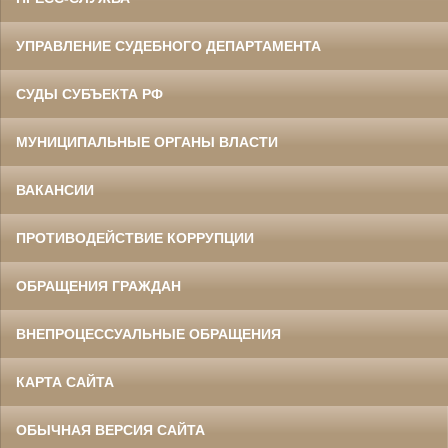
УПРАВЛЕНИЕ СУДЕБНОГО ДЕПАРТАМЕНТА
СУДЫ СУБЪЕКТА РФ
МУНИЦИПАЛЬНЫЕ ОРГАНЫ ВЛАСТИ
Ермоленко Фаина Семеновна
Труженица тыла в годы
Великой Отечественной войны
Главный бухгалтер Белгородского
ВАКАНСИИ
областного суда
в период с 1954 по 1977 гг.
ПРОТИВОДЕЙСТВИЕ КОРРУПЦИИ
ОБРАЩЕНИЯ ГРАЖДАН
ВНЕПРОЦЕССУАЛЬНЫЕ ОБРАЩЕНИЯ
КАРТА САЙТА
ОБЫЧНАЯ ВЕРСИЯ САЙТА
Жилин Иван Назарович
Участник Великой Отечественной войны