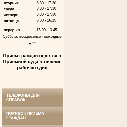
вторник
8.30 - 17.30
8.30 - 17.30
среда
8.30 - 17.30
четверг
8.30 - 16.15
пятница
перерыв
13.00 -13.45
Суббота, воскресенье -
выходные
дни
Прием граждан ведется в
Андрющенкова Тамара Ивановна
Приемной суда в течение
Труженица тыла в годы
Великой Отечественной войны
рабочего дня
Судья Белгородского областного суда
в период с 1959 по 1974 гг.
ТЕЛЕФОНЫ ДЛЯ
СПРАВОК
ПОРЯДОК ПРИЕМА
ГРАЖДАН