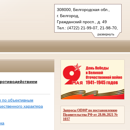
308000, Белгородская обл.,
г. Белгород,
Гражданский просп., д. 49
Тел.: (4722) 21-99-07, 21-98-70,
21-98-76
развернуть
oblsud.blg@sudrf.ru
противодействием
и по объективным
щественного характера
Запросы ОПФР по постановлению
Правительства РФ от 28.06.2021 №
1037
рка