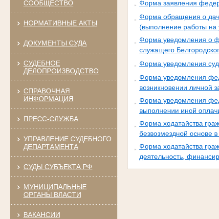
СООБЩЕСТВО
Форма заявления федера
Форма обращения о дач
НОРМАТИВНЫЕ АКТЫ
(выполнение работы на 
Форма уведомления о фа
ДОКУМЕНТЫ СУДА
служащего Белгородско
СУДЕБНОЕ
Форма уведомления суд
ДЕЛОПРОИЗВОДСТВО
Форма уведомления фед
возникновении личной з
СПРАВОЧНАЯ
ИНФОРМАЦИЯ
Форма уведомления фед
выполнении иной оплач
ПРЕСС-СЛУЖБА
Форма ходатайства граж
безвозмездной основе 
УПРАВЛЕНИЕ СУДЕБНОГО
Форма ходатайства граж
ДЕПАРТАМЕНТА
деятельность, финансир
СУДЫ СУБЪЕКТА РФ
МУНИЦИПАЛЬНЫЕ
ОРГАНЫ ВЛАСТИ
ВАКАНСИИ