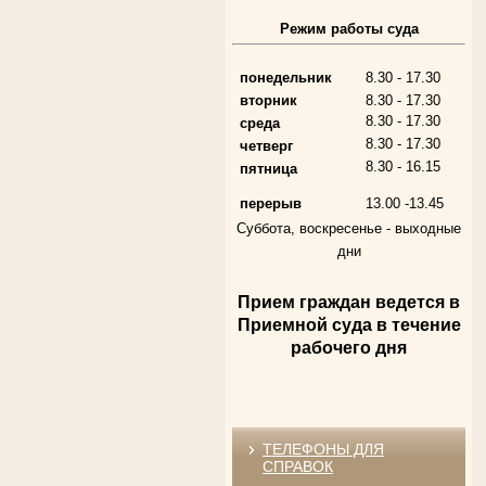
Алферьев Сергей Григорьевич
Участник Великой Отечественной войны
Режим работы суда
Председатель Губкинского городского
народного суда
в период с 1954 по 1982 гг.
понедельник
8.30 - 17.30
вторник
8.30 - 17.30
8.30 - 17.30
среда
8.30 - 17.30
четверг
8.30 - 16.15
пятница
перерыв
13.00 -13.45
Суббота, воскресенье -
выходные
дни
Андрющенкова Тамара Ивановна
Прием граждан ведется в
Труженица тыла в годы
Приемной суда в течение
Великой Отечественной войны
Судья Белгородского областного суда
рабочего дня
в период с 1959 по 1974 гг.
ТЕЛЕФОНЫ ДЛЯ
СПРАВОК