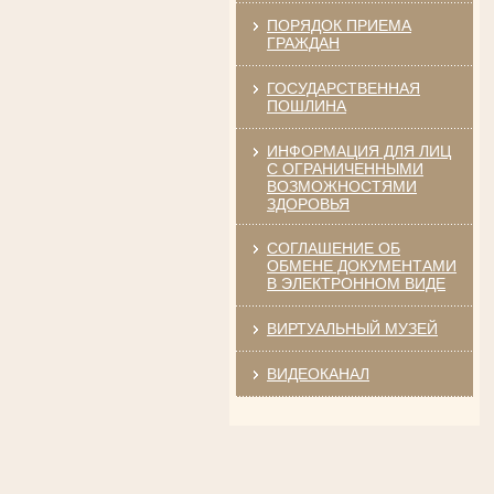
ПОРЯДОК ПРИЕМА
ГРАЖДАН
ГОСУДАРСТВЕННАЯ
Ануприенко Иван Васильевич
ПОШЛИНА
Участник Великой Отечественной войны
Председатель Губкинского районного
суда
ИНФОРМАЦИЯ ДЛЯ ЛИЦ
в период с 1965 по 1984 гг.
С ОГРАНИЧЕННЫМИ
ВОЗМОЖНОСТЯМИ
ЗДОРОВЬЯ
СОГЛАШЕНИЕ ОБ
ОБМЕНЕ ДОКУМЕНТАМИ
В ЭЛЕКТРОННОМ ВИДЕ
ВИРТУАЛЬНЫЙ МУЗЕЙ
Винник Евдокия Трофимовна
Труженица тыла в годы
ВИДЕОКАНАЛ
Великой Отечественной войны
Экспедитор Белгородского областного
суда
в период с 1968 по 1981 гг.