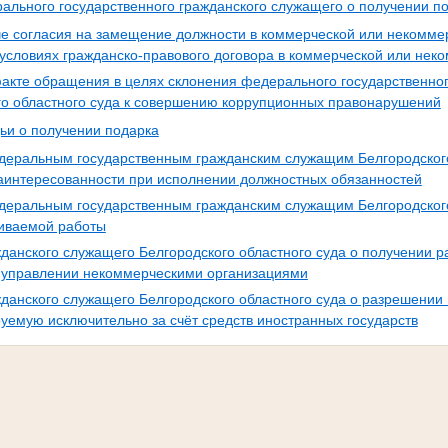
льного государственного гражданского служащего о получении п
е согласия на замещение должности в коммерческой или некомме
условиях гражданско-правового договора в коммерческой или нек
кте обращения в целях склонения федерального государственног
го областного суда к совершению коррупционных правонарушений
ьи о получении подарка
еральным государственным гражданским служащим Белгородского
аинтересованности при исполнении должностных обязанностей
еральным государственным гражданским служащим Белгородского
иваемой работы
данского служащего Белгородского областного суда о получении р
в управлении некоммерческими организациями
данского служащего Белгородского областного суда о разрешени
уемую исключительно за счёт средств иностранных государств