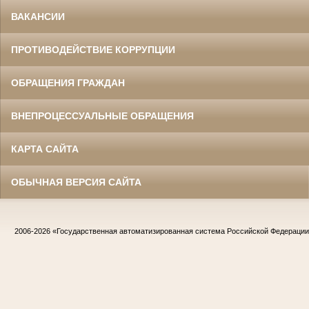
Главный бухгалтер Белгородского
ВАКАНСИИ
областного суда
в период с 1954 по 1977 гг.
ПРОТИВОДЕЙСТВИЕ КОРРУПЦИИ
ОБРАЩЕНИЯ ГРАЖДАН
ВНЕПРОЦЕССУАЛЬНЫЕ ОБРАЩЕНИЯ
КАРТА САЙТА
Жилин Иван Назарович
ОБЫЧНАЯ ВЕРСИЯ САЙТА
Участник Великой Отечественной войны
Судья Белгородского областного суда
в период с 1967 по 1986 гг.
Заслуженный юрист РСФСР
2006-2026
«Государственная автоматизированная система Российской Федераци