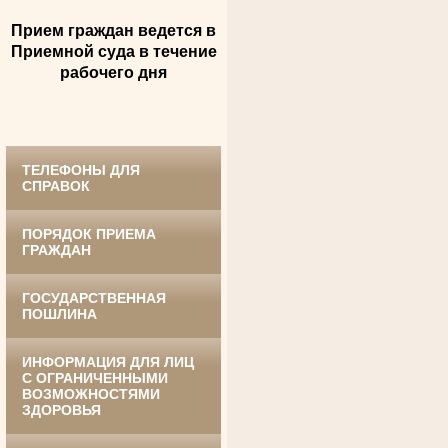
Прием граждан ведется в
Андрющенкова Тамара Ивановна
Приемной суда в течение
Труженица тыла в годы
Великой Отечественной войны
рабочего дня
Судья Белгородского областного суда
в период с 1959 по 1974 гг.
ТЕЛЕФОНЫ ДЛЯ
СПРАВОК
ПОРЯДОК ПРИЕМА
ГРАЖДАН
ГОСУДАРСТВЕННАЯ
Ануприенко Иван Васильевич
ПОШЛИНА
Участник Великой Отечественной войны
Председатель Губкинского районного
суда
в период с 1965 по 1984 гг.
ИНФОРМАЦИЯ ДЛЯ ЛИЦ
С ОГРАНИЧЕННЫМИ
ВОЗМОЖНОСТЯМИ
ЗДОРОВЬЯ