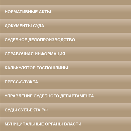
НОРМАТИВНЫЕ АКТЫ
ДОКУМЕНТЫ СУДА
СУДЕБНОЕ ДЕЛОПРОИЗВОДСТВО
Данилов Василий Степанович
СПРАВОЧНАЯ ИНФОРМАЦИЯ
Участник Великой Отечественной войны
Председатель Белгородского
областного суда
в период с 1960 по 1973 гг.
КАЛЬКУЛЯТОР ГОСПОШЛИНЫ
ПРЕСС-СЛУЖБА
УПРАВЛЕНИЕ СУДЕБНОГО ДЕПАРТАМЕНТА
СУДЫ СУБЪЕКТА РФ
МУНИЦИПАЛЬНЫЕ ОРГАНЫ ВЛАСТИ
Ермоленко Фаина Семеновна
Труженица тыла в годы
Великой Отечественной войны